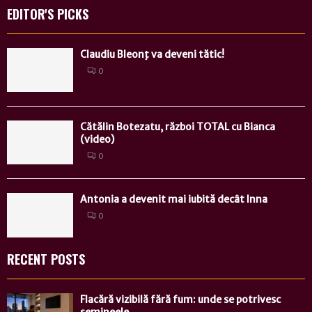
EDITOR'S PICKS
Claudiu Bleonţ va deveni tătic!
0
Cătălin Botezatu, război TOTAL cu Bianca
(video)
0
Antonia a devenit mai iubită decât Inna
0
RECENT POSTS
Flacără vizibilă fără fum: unde se potrivesc
șemineele...