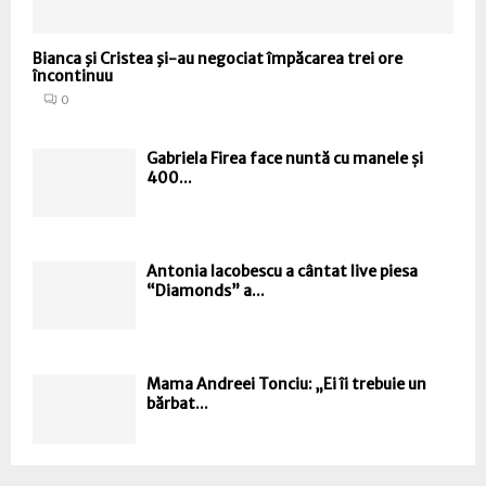
Bianca şi Cristea şi-au negociat împăcarea trei ore
încontinuu
0
Gabriela Firea face nuntă cu manele și
400...
Antonia Iacobescu a cântat live piesa
“Diamonds” a...
Mama Andreei Tonciu: „Ei îi trebuie un
bărbat...