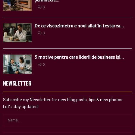
0
De ce viscozimetru e noul aliat în testarea...
0
5 motive pentru care liderii de business își...
0
NEWSLETTER
Subscribe my Newsletter for new blog posts, tips & new photos.
Let's stay updated!