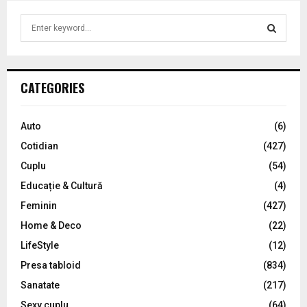
S
e
a
S
r
c
E
CATEGORIES
h
f
A
o
Auto
(6)
r
R
Cotidian
(427)
:
C
Cuplu
(54)
Educație & Cultură
(4)
H
Feminin
(427)
Home & Deco
(22)
LifeStyle
(12)
Presa tabloid
(834)
Sanatate
(217)
Sexy cuplu
(64)