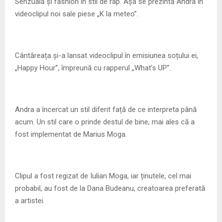
M
Senzuală și fashion în stil de rap. Așa se prezintă Andra în
videoclipul noi sale piese „K la meteo”.
E
N
Cântăreața și-a lansat videoclipul în emisiunea soțului ei,
„Happy Hour”, împreună cu rapperul „What’s UP”.
U
Andra a încercat un stil diferit față de ce interpreta până
acum. Un stil care o prinde destul de bine, mai ales că a
fost implementat de Marius Moga.
Clipul a fost regizat de Iulian Moga, iar ținutele, cel mai
probabil, au fost de la Dana Budeanu, creatoarea preferată
a artistei.