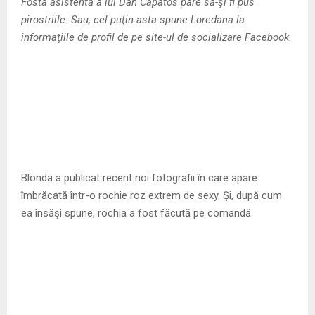
M
Fosta asistentă a lui Dan Capatos pare să-şi fi pus
pirostriile. Sau, cel puţin asta spune Loredana la
E
informaţiile de profil de pe site-ul de socializare Facebook.
N
U
Blonda a publicat recent noi fotografii în care apare
îmbrăcată într-o rochie roz extrem de sexy. Şi, după cum
ea însăşi spune, rochia a fost făcută pe comandă.