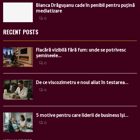
Bianca Drăguşanu cade în penibil pentru puţină
mediatizare
0
RECENT POSTS
Flacără vizibilă fără fum: unde se potrivesc
șemineele...
0
De ce viscozimetru e noul aliat în testarea...
0
5 motive pentru care liderii de business își...
0