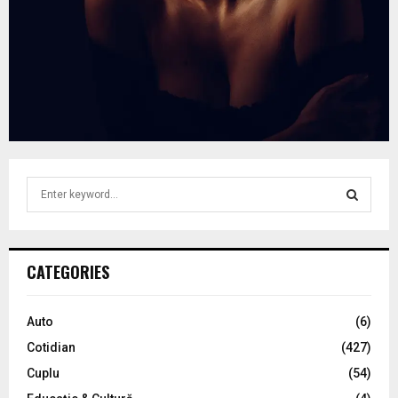
S
e
a
S
r
c
E
CATEGORIES
h
f
A
o
Auto
(6)
r
R
Cotidian
(427)
:
C
Cuplu
(54)