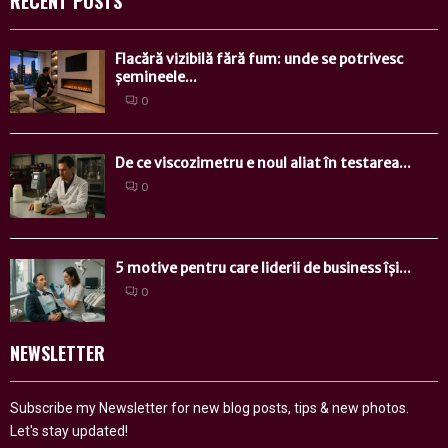
RECENT POSTS
Flacără vizibilă fără fum: unde se potrivesc
șemineele...
0
De ce viscozimetru e noul aliat în testarea...
0
5 motive pentru care liderii de business își...
0
NEWSLETTER
Subscribe my Newsletter for new blog posts, tips & new photos.
Let's stay updated!