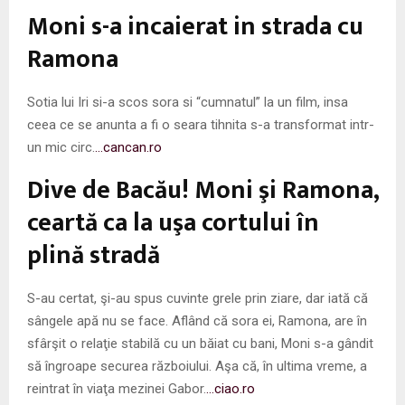
M
Moni s-a incaierat in strada cu
E
Ramona
N
Sotia lui Iri si-a scos sora si “cumnatul” la un film, insa
ceea ce se anunta a fi o seara tihnita s-a transformat intr-
U
un mic circ.
…cancan.ro
Dive de Bacău! Moni şi Ramona,
ceartă ca la uşa cortului în
plină stradă
S-au certat, şi-au spus cuvinte grele prin ziare, dar iată că
sângele apă nu se face. Aflând că sora ei, Ramona, are în
sfârşit o relaţie stabilă cu un băiat cu bani, Moni s-a gândit
să îngroape securea războiului. Aşa că, în ultima vreme, a
reintrat în viaţa mezinei Gabor.
…ciao.ro