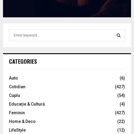
S
e
a
S
r
c
E
CATEGORIES
h
f
A
o
Auto
(6)
r
R
Cotidian
(427)
:
C
Cuplu
(54)
Educație & Cultură
(4)
H
Feminin
(427)
Home & Deco
(22)
LifeStyle
(12)