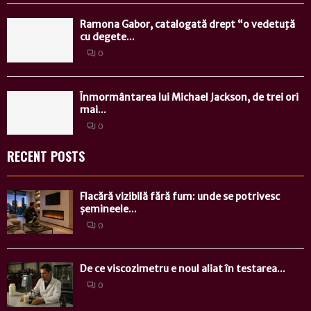
Ramona Gabor, catalogată drept “o vedetuţă
cu degete...
0
Înmormântarea lui Michael Jackson, de trei ori
mai...
0
RECENT POSTS
Flacără vizibilă fără fum: unde se potrivesc
șemineele...
0
De ce viscozimetru e noul aliat în testarea...
0