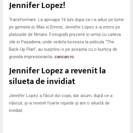
M
Jennifer Lopez!
E
Transformare. La aproape 16 luni dupa ce i-a adus pe lume
pe gemenii ei, Max si Emme, Jennifer Lopez s-a intors pe
N
platourile de filmare. Fotografii prezenti in urma cu cateva
zile in Pasadena, unde vedeta lucreaza la pelicula “The
U
Back-Up Plan”, au surprins-o pe aceasta cu o burtica de
gravida impresionanta
…cancan.ro
Jennifer Lopez a revenit la
silueta de invidiat
Jennifer Lopez a făcut doi copii, dar acum, după ce a
născut, şi-a revenit foarte repede şi are o siluetă de
invidiat.