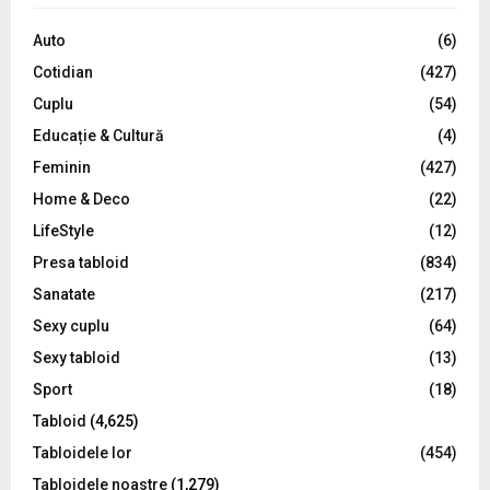
f
A
o
Auto
(6)
r
R
Cotidian
(427)
:
C
Cuplu
(54)
Educație & Cultură
(4)
H
Feminin
(427)
Home & Deco
(22)
LifeStyle
(12)
Presa tabloid
(834)
Sanatate
(217)
Sexy cuplu
(64)
Sexy tabloid
(13)
Sport
(18)
Tabloid
(4,625)
Tabloidele lor
(454)
Tabloidele noastre
(1,279)