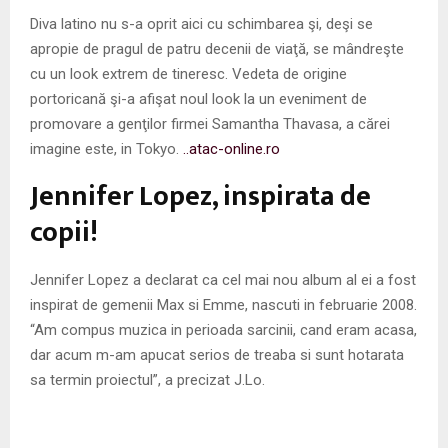
Diva latino nu s-a oprit aici cu schimbarea şi, deşi se
apropie de pragul de patru decenii de viaţă, se mândreşte
cu un look extrem de tineresc. Vedeta de origine
portoricană şi-a afişat noul look la un eveniment de
promovare a genţilor firmei Samantha Thavasa, a cărei
imagine este, in Tokyo.
..atac-online.ro
Jennifer Lopez, inspirata de
copii!
Jennifer Lopez a declarat ca cel mai nou album al ei a fost
inspirat de gemenii Max si Emme, nascuti in februarie 2008.
“Am compus muzica in perioada sarcinii, cand eram acasa,
dar acum m-am apucat serios de treaba si sunt hotarata
sa termin proiectul”, a precizat J.Lo.