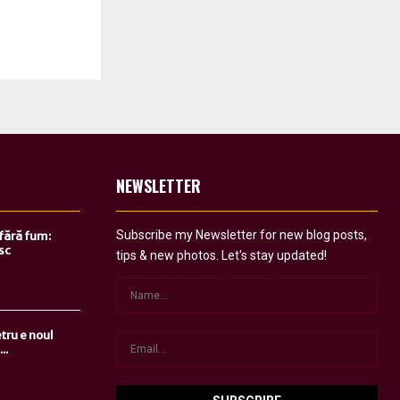
NEWSLETTER
Subscribe my Newsletter for new blog posts,
 fără fum:
sc
tips & new photos. Let's stay updated!
tru e noul
..