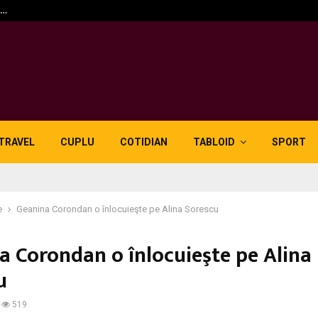
n…
5 motive pentru care lid
TRAVEL
CUPLU
COTIDIAN
TABLOID
SPORT
e
Geanina Corondan o înlocuieşte pe Alina Sorescu
a Corondan o înlocuieşte pe Alina
u
519