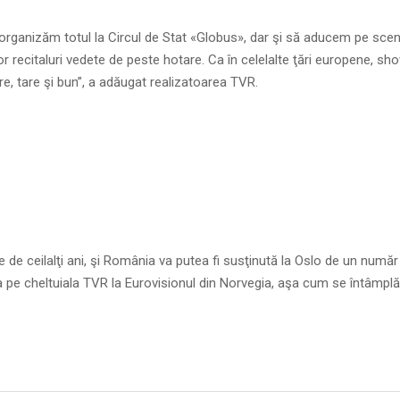
organizăm totul la Circul de Stat «Globus», dar şi să aducem pe sce
r recitaluri vedete de peste hotare. Ca în celelalte ţări europene, sho
re, tare şi bun”, a adăugat realizatoarea TVR.
 de ceilalţi ani, şi România va putea fi susţinută la Oslo de un număr
 pe cheltuiala TVR la Eurovisionul din Norvegia, aşa cum se întâmplă î