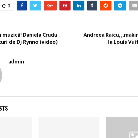
0
în muzică! Daniela Crudu
Andreea Raicu, „maki
turi de Dj Rynno (video)
la Louis Vui
admin
STS