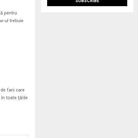
nă pentru
w-ul trebuie
 de fani care
n toate ţările