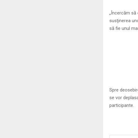
„Încercăm să 
susţinerea uno
să fie unul ma
Spre deosebire
se vor deplasa
participante.