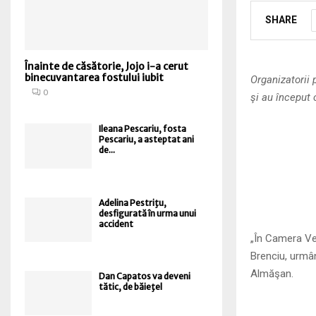
SHARE
Înainte de căsătorie, Jojo i-a cerut
binecuvantarea fostului iubit
Organizatorii 
0
şi au început 
Ileana Pescariu, fosta
Pescariu, a asteptat ani
de...
Adelina Pestriţu,
desfigurată în urma unui
accident
„În Camera Ve
Brenciu, urmân
Almăşan.
Dan Capatos va deveni
tătic, de băieţel