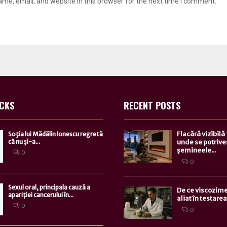
me, email, and website in this browser for the next time I comment.
ICKS
RECENT POSTS
Flacără vizibilă
Soţia lui Mădălin Ionescu regretă
că nu şi-a...
unde se potrive
șemineele...
0
0
Sexul oral, principala cauză a
De ce viscozime
apariției cancerului în...
aliat în testarea.
0
0