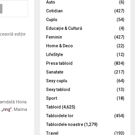
Auto
(6)
r
R
Cotidian
(427)
:
C
Cuplu
(54)
Educație & Cultură
(4)
H
ceastă ediţie
Feminin
(427)
Home & Deco
(22)
LifeStyle
(12)
Presa tabloid
(834)
Sanatate
(217)
Sexy cuplu
(64)
Sexy tabloid
(13)
Sport
(18)
ocamdată Horia
Tabloid
(4,625)
u
„ring”
, Marina
Tabloidele lor
(454)
Tabloidele noastre
(1,279)
Travel
(193)