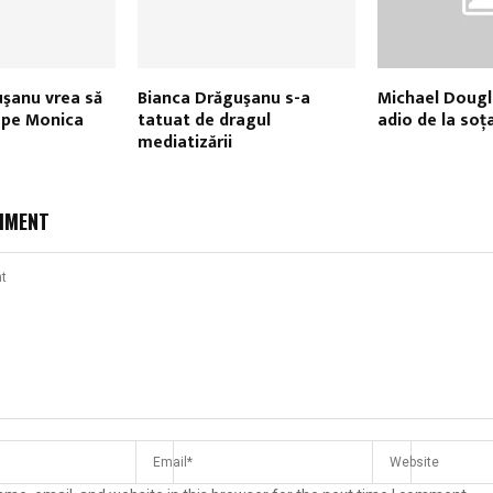
şanu vrea să
Bianca Drăguşanu s-a
Michael Dougla
 pe Monica
tatuat de dragul
adio de la soţa
mediatizării
MMENT