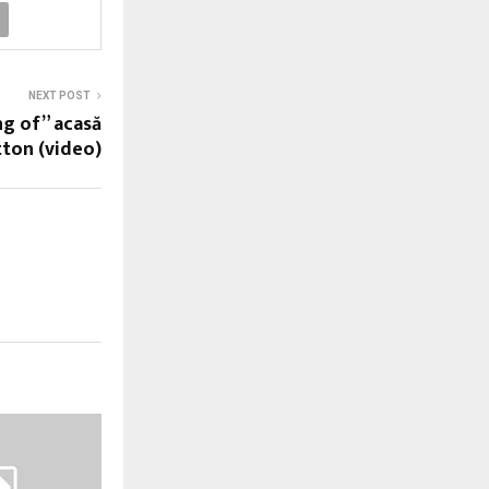
NEXT POST
ng of” acasă
tton (video)