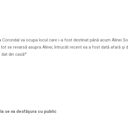
 Corondal va ocupa locul care i-a fost destinat până acum Alinei So
tot se revarsă asupra Alinei, întrucât recent ea a fost dată afară şi 
a dat din casă!”
ala se va desfăşura cu public