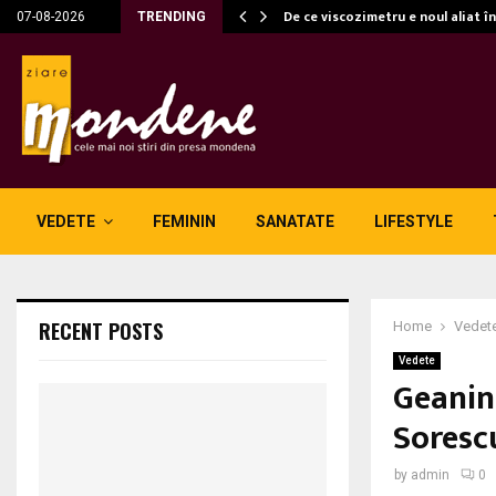
c…
De ce viscozimetru e noul aliat î
07-08-2026
TRENDING
VEDETE
FEMININ
SANATATE
LIFESTYLE
RECENT POSTS
Home
Vedet
Vedete
Geanin
Soresc
by
admin
0