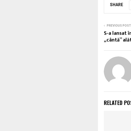
SHARE
PREVIOUS POST
S-a lansat 
„cântă” ală
RELATED PO