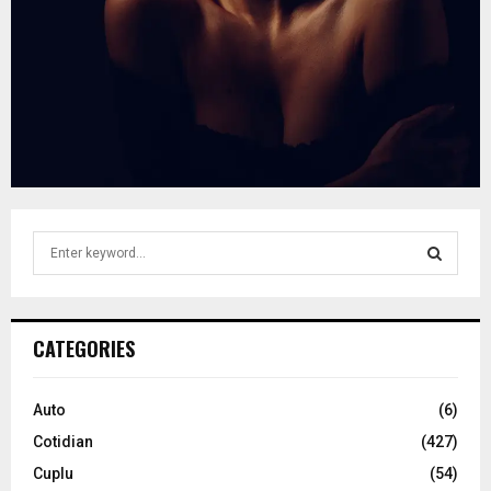
S
e
a
S
r
c
E
CATEGORIES
h
f
A
o
Auto
(6)
r
R
Cotidian
(427)
:
C
Cuplu
(54)