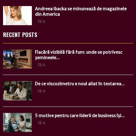
Andreea Ibacka se minunează de magazinele
din America
0
RECENT POSTS
Flacără vizibilă fără fum: unde se potrivesc
șemineele...
0
De ce viscozimetru e noul aliat în testarea...
0
5 motive pentru care liderii de business își...
0