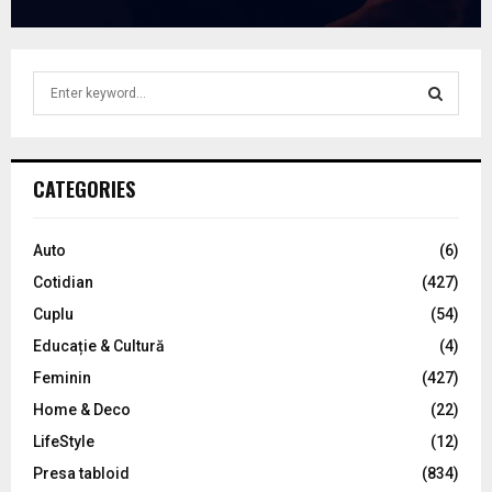
S
e
a
S
r
c
E
CATEGORIES
h
f
A
o
Auto
(6)
r
R
Cotidian
(427)
:
C
Cuplu
(54)
Educație & Cultură
(4)
H
Feminin
(427)
Home & Deco
(22)
LifeStyle
(12)
Presa tabloid
(834)