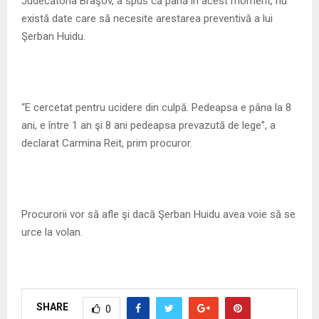
Judecătoria Braşov, a spus că până în acest moment, nu
există date care să necesite arestarea preventivă a lui
Şerban Huidu.
“E cercetat pentru ucidere din culpă. Pedeapsa e pâna la 8
ani, e între 1 an şi 8 ani pedeapsa prevazută de lege”, a
declarat Carmina Reit, prim procuror.
Procurorii vor să afle şi dacă Şerban Huidu avea voie să se
urce la volan.
SHARE
0