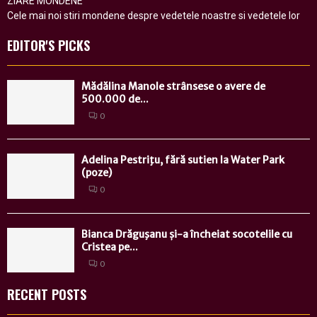
ZIARE MONDENE
Cele mai noi stiri mondene despre vedetele noastre si vedetele lor
EDITOR'S PICKS
Mădălina Manole strânsese o avere de
500.000 de...
0
Adelina Pestriţu, fără sutien la Water Park
(poze)
0
Bianca Drăguşanu și-a încheiat socotelile cu
Cristea pe...
0
RECENT POSTS