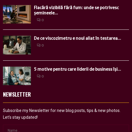
Flacără vizibilă fără fum: unde se potrivesc
șemineele...
0
De ce viscozimetru e noul aliat în testarea...
0
5 motive pentru care liderii de business își...
0
NEWSLETTER
Subscribe my Newsletter for new blog posts, tips & new photos.
Let's stay updated!