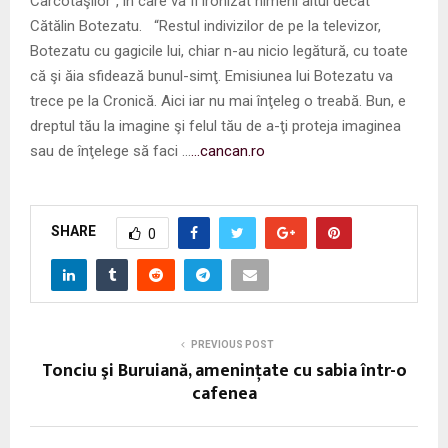
Cârcotaşilor”, în care va fi ironizat nimeni altul decât
Cătălin Botezatu. “Restul indivizilor de pe la televizor,
Botezatu cu gagicile lui, chiar n-au nicio legătură, cu toate
că şi ăia sfidează bunul-simţ. Emisiunea lui Botezatu va
trece pe la Cronică. Aici iar nu mai înţeleg o treabă. Bun, e
dreptul tău la imagine şi felul tău de a-ţi proteja imaginea
sau de înţelege să faci …
…cancan.ro
SHARE
0
PREVIOUS POST
Tonciu şi Buruiană, ameninţate cu sabia într-o
cafenea