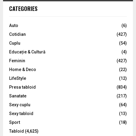
c
E
CATEGORIES
h
f
A
o
Auto
(6)
r
R
Cotidian
(427)
:
C
Cuplu
(54)
Educație & Cultură
(4)
H
Feminin
(427)
Home & Deco
(22)
LifeStyle
(12)
Presa tabloid
(834)
Sanatate
(217)
Sexy cuplu
(64)
Sexy tabloid
(13)
Sport
(18)
Tabloid
(4,625)