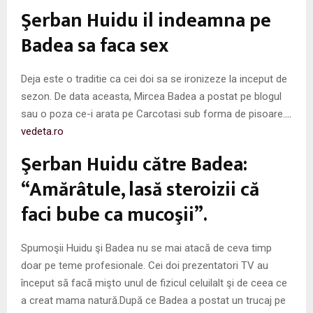
M
Şerban Huidu il indeamna pe
E
Badea sa faca sex
N
Deja este o traditie ca cei doi sa se ironizeze la inceput de
sezon. De data aceasta, Mircea Badea a postat pe blogul
U
sau o poza ce-i arata pe Carcotasi sub forma de pisoare.
…
vedeta.ro
Şerban Huidu către Badea:
“Amărâtule, lasă steroizii că
faci bube ca mucoşii”.
Spumoşii Huidu şi Badea nu se mai atacă de ceva timp
doar pe teme profesionale. Cei doi prezentatori TV au
început să facă mişto unul de fizicul celuilalt şi de ceea ce
a creat mama natură.După ce Badea a postat un trucaj pe