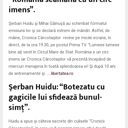
imens”.
Şerban Huidu şi Mihai Găinuşă au schimbat formatul
emisiunii lor şi se declară extrem de mândri. Astfel, de
mâine, Cronica Cârcotaşilor revine pe micile ecrane, în
direct, de la ora 19.30, pe postul Prima TV. “Lumeee lumeee
bine aţi venit în Circul Mare de Stat. România e un circ
imens iar Cronica Cârcotaşilor vă prezintă începând de
miercuri menajeria în toată splendoarea ei! Şi după 10 ani
de antrenamente şi …
…libertatea.ro
Şerban Huidu: “Botezatu cu
gagicile lui sfidează bunul-
simţ”.
Huidu a spus şi câteva secrete din culisele “Cronicii