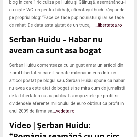
blog în care îi ridiculiza pe Huidu şi Găinuşă, asemănându-i
cu nişte WC-uri pentru bărbaţi, cârcotaşul huidu răspunde
pe propriul blog: “Face ce face pupincuristul şi iar se face
de rahat. De data asta ajutat de un trucaj. …
…libertatea.ro
Serban Huidu – Habar nu
aveam ca sunt asa bogat
Serban Huidu comenteaza cu un gust amar un articol din
ziarul Libertatea care il scoate milionar in euro.Intr-un
articol postat pe blogul sau, Serban Huidu spune ca habar
nu avea ca este atat de bogat si se mira cum de jurnalistii
de la Libertatea nu au publicat si impozitele pe profit si
dividendele aferente milionului de euro obtinut ca profit in
anul 2009 de firma sa.
…vedeta.ro
Video | Şerban Huidu:
“România seamănă cu un circ