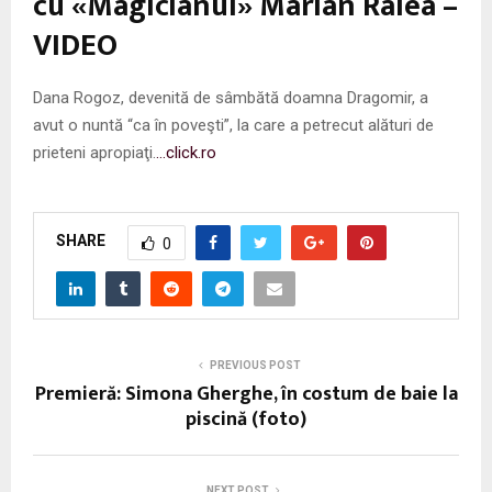
cu «Magicianul» Marian Râlea –
VIDEO
Dana Rogoz, devenită de sâmbătă doamna Dragomir, a
avut o nuntă “ca în poveşti”, la care a petrecut alături de
prieteni apropiaţi.
…click.ro
SHARE
0
PREVIOUS POST
Premieră: Simona Gherghe, în costum de baie la
piscină (foto)
NEXT POST