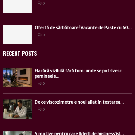
0
Ofertă de sărbătoare! Vacante de Paste cu 60...
0
RECENT POSTS
Flacără vizibilă fără fum: unde se potrivesc
șemineele...
0
De ce viscozimetru e noul aliat în testarea...
0
5 motive pentru care liderii de business își...