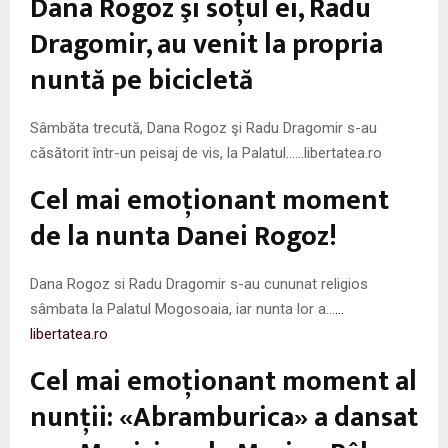
Dana Rogoz şi soţul ei, Radu
M
Dragomir, au venit la propria
E
nuntă pe bicicletă
N
Sâmbăta trecută, Dana Rogoz şi Radu Dragomir s-au
căsătorit într-un peisaj de vis, la Palatul……libertatea.ro
U
Cel mai emoţionant moment
de la nunta Danei Rogoz!
Dana Rogoz si Radu Dragomir s-au cununat religios
sâmbata la Palatul Mogosoaia, iar nunta lor a…
…
libertatea.ro
Cel mai emoţionant moment al
nunţii: «Abramburica» a dansat