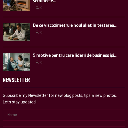
șemineele...
0
De ce viscozimetru e noul aliat în testarea...
0
5 motive pentru care liderii de business își...
0
NEWSLETTER
Subscribe my Newsletter for new blog posts, tips & new photos.
Let's stay updated!