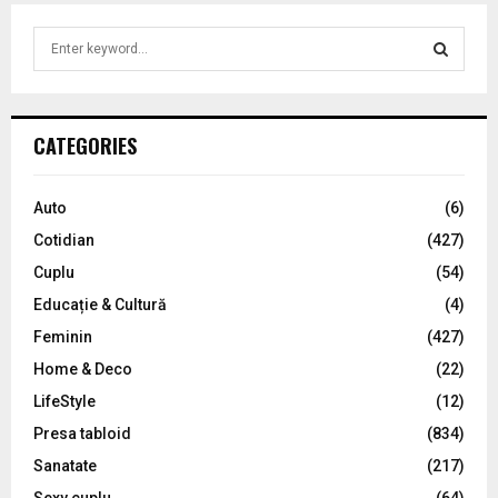
S
e
a
S
r
c
E
CATEGORIES
h
f
A
o
Auto
(6)
r
R
Cotidian
(427)
:
C
Cuplu
(54)
Educație & Cultură
(4)
H
Feminin
(427)
Home & Deco
(22)
LifeStyle
(12)
Presa tabloid
(834)
Sanatate
(217)