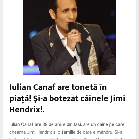
M
E
N
U
Iulian Canaf are tonetă în
piaţă! Şi-a botezat câinele Jimi
Hendrix!.
Iulian Canaf are 38 de ani, e din Iasi, are un câine pe care îl
cheama Jimi Hendrix si o familie de care e mândru. Si-a