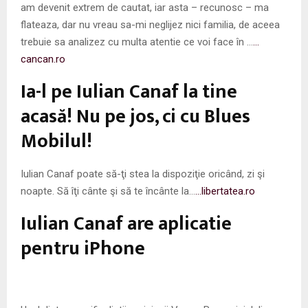
am devenit extrem de cautat, iar asta – recunosc – ma
flateaza, dar nu vreau sa-mi neglijez nici familia, de aceea
trebuie sa analizez cu multa atentie ce voi face în …
…
cancan.ro
Ia-l pe Iulian Canaf la tine
acasă! Nu pe jos, ci cu Blues
Mobilul!
Iulian Canaf poate să-ţi stea la dispoziţie oricând, zi şi
noapte. Să îţi cânte şi să te încânte la…
…libertatea.ro
Iulian Canaf are aplicatie
pentru iPhone