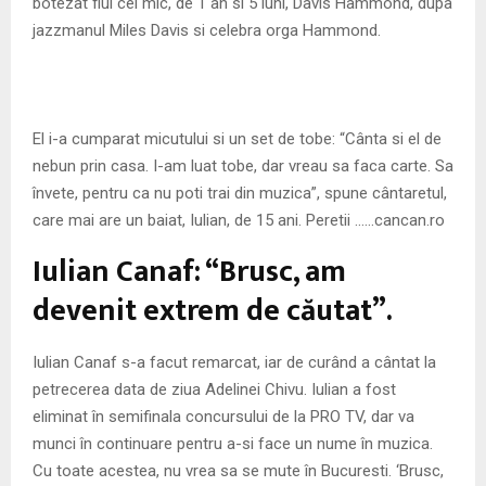
botezat fiul cel mic, de 1 an si 5 luni, Davis Hammond, dupa
jazzmanul Miles Davis si celebra orga Hammond.
El i-a cumparat micutului si un set de tobe: “Cânta si el de
nebun prin casa. I-am luat tobe, dar vreau sa faca carte. Sa
învete, pentru ca nu poti trai din muzica”, spune cântaretul,
care mai are un baiat, Iulian, de 15 ani. Peretii ……cancan.ro
Iulian Canaf: “Brusc, am
devenit extrem de căutat”.
Iulian Canaf s-a facut remarcat, iar de curând a cântat la
petrecerea data de ziua Adelinei Chivu. Iulian a fost
eliminat în semifinala concursului de la PRO TV, dar va
munci în continuare pentru a-si face un nume în muzica.
Cu toate acestea, nu vrea sa se mute în Bucuresti. ‘Brusc,