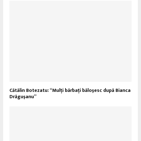
Cătălin Botezatu: “Mulţi bărbaţi băloşesc după Bianca
Drăguşanu”