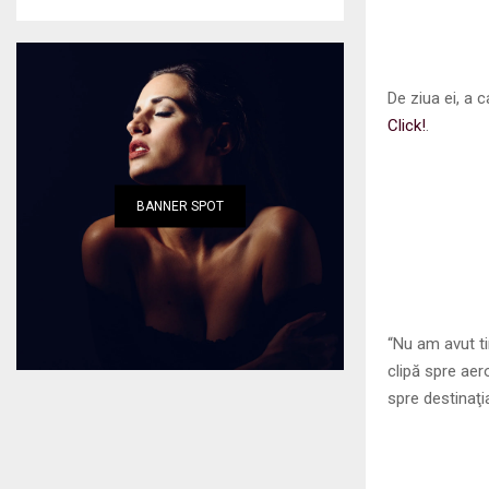
De ziua ei, a 
Click!
.
BANNER SPOT
“Nu am avut t
clipă spre aer
spre destinaţi