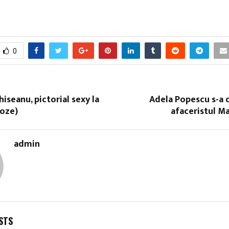
0
iseanu, pictorial sexy la
Adela Popescu s-a 
poze)
afaceristul M
admin
STS