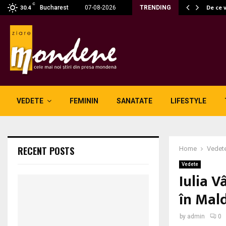
C
 fără fum: unde se potrivesc…
De ce 
Bucharest
07-08-2026
TRENDING
30.4
VEDETE
FEMININ
SANATATE
LIFESTYLE
RECENT POSTS
Home
Vedet
Vedete
Iulia 
în Mal
by
admin
0