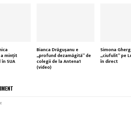
nica
Bianca Drăguşanu e
Simona Ghergh
a mințit
„profund dezamăgită” de
„ciufulit” pe L
l în SUA
colegii de la Antena1
în direct
(video)
MMENT