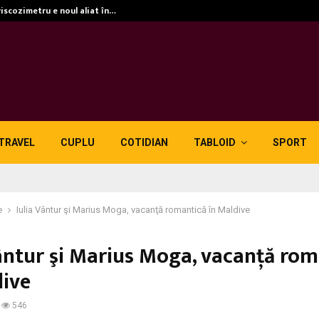
viscozimetru e noul aliat în…
TRAVEL
CUPLU
COTIDIAN
TABLOID
SPORT
e
Iulia Vântur şi Marius Moga, vacanţă romantică în Maldive
Vântur şi Marius Moga, vacanţă rom
dive
546