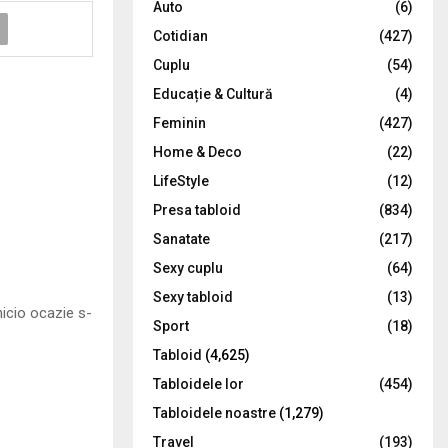
Auto
(6)
r
R
Cotidian
(427)
:
C
Cuplu
(54)
Educație & Cultură
(4)
H
Feminin
(427)
Home & Deco
(22)
LifeStyle
(12)
Presa tabloid
(834)
Sanatate
(217)
Sexy cuplu
(64)
Sexy tabloid
(13)
nicio ocazie s-
Sport
(18)
Tabloid
(4,625)
Tabloidele lor
(454)
Tabloidele noastre
(1,279)
Travel
(193)