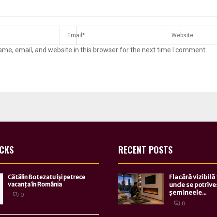
me, email, and website in this browser for the next time I comment.
ICKS
RECENT POSTS
Flacără vizibilă
Cătălin Botezatu își petrece
vacanța în România
unde se potrive
șemineele...
0
0