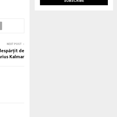
NEXT POST
despărţit de
arius Kalmar