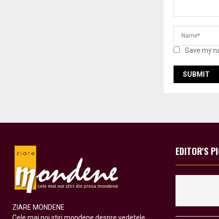
Save my na
EDITOR'S P
ZIARE MONDENE
Cele mai noi stiri mondene despre vedetele