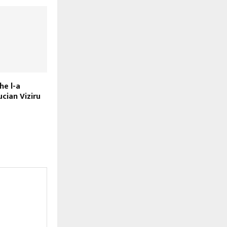
e l-a
ucian Viziru