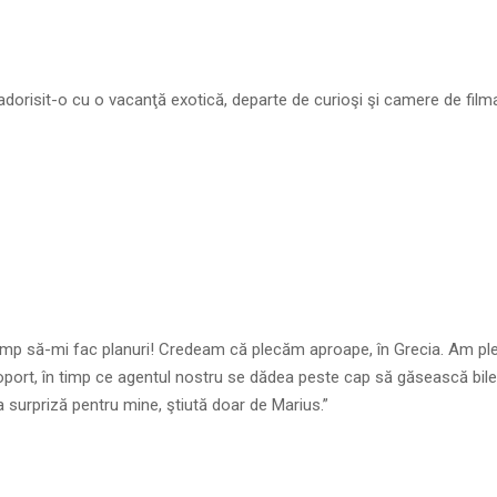
cadorisit-o cu o vacanţă exotică, departe de curioşi şi camere de fil
imp să-mi fac planuri! Credeam că plecăm aproape, în Grecia. Am ple
oport, în timp ce agentul nostru se dădea peste cap să găsească bile
a surpriză pentru mine, ştiută doar de Marius.”