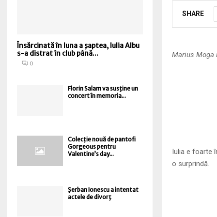
SHARE
Însărcinată în luna a şaptea, Iulia Albu
s-a distrat în club până...
Marius Moga i
0
Florin Salam va susţine un
concert în memoria...
Colecție nouă de pantofi
Gorgeous pentru
Iulia e foarte
Valentine’s day...
o surprindă.
Şerban Ionescu a intentat
actele de divorţ