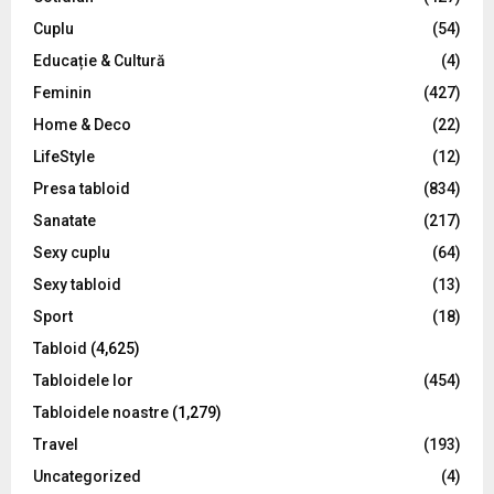
:
C
Cuplu
(54)
Educație & Cultură
(4)
H
Feminin
(427)
Home & Deco
(22)
LifeStyle
(12)
Presa tabloid
(834)
Sanatate
(217)
Sexy cuplu
(64)
Sexy tabloid
(13)
Sport
(18)
Tabloid
(4,625)
Tabloidele lor
(454)
Tabloidele noastre
(1,279)
Travel
(193)
Uncategorized
(4)