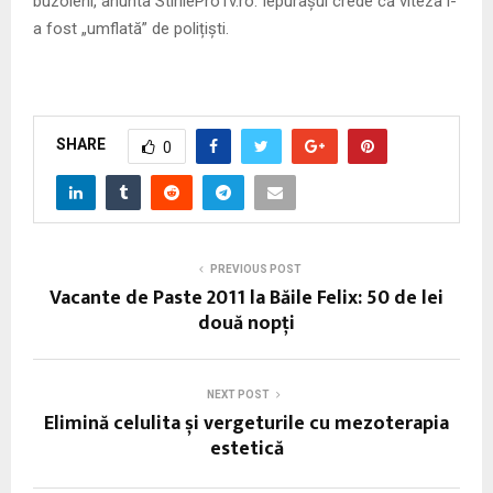
buzoieni, anunta StirileProTv.ro. Iepurașul crede că viteza i-
a fost „umflată” de polițiști.
SHARE
0
PREVIOUS POST
Vacante de Paste 2011 la Băile Felix: 50 de lei
două nopți
NEXT POST
Elimină celulita și vergeturile cu mezoterapia
estetică