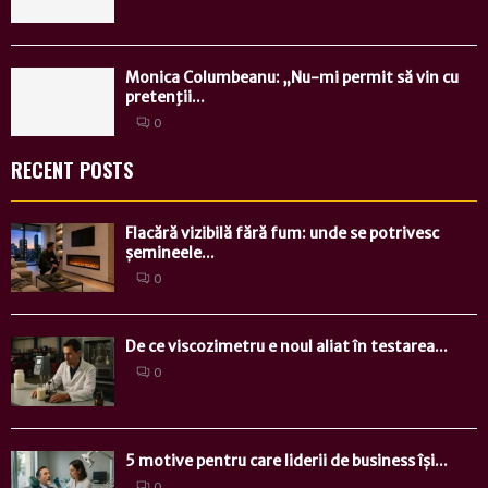
Monica Columbeanu: „Nu-mi permit să vin cu
pretenţii...
0
RECENT POSTS
Flacără vizibilă fără fum: unde se potrivesc
șemineele...
0
De ce viscozimetru e noul aliat în testarea...
0
5 motive pentru care liderii de business își...
0