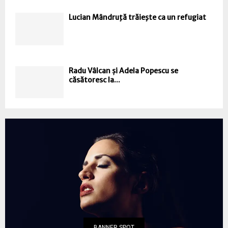
Lucian Mândruţă trăieşte ca un refugiat
Radu Vâlcan și Adela Popescu se
căsătoresc la...
BANNER SPOT