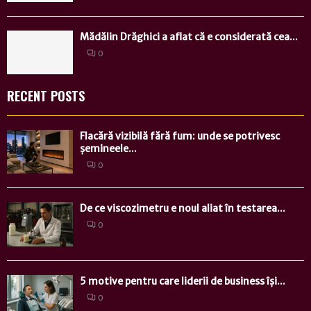
Mădălin Drăghici a aflat că e considerată cea...
0
RECENT POSTS
Flacără vizibilă fără fum: unde se potrivesc
șemineele...
0
De ce viscozimetru e noul aliat în testarea...
0
5 motive pentru care liderii de business își...
0