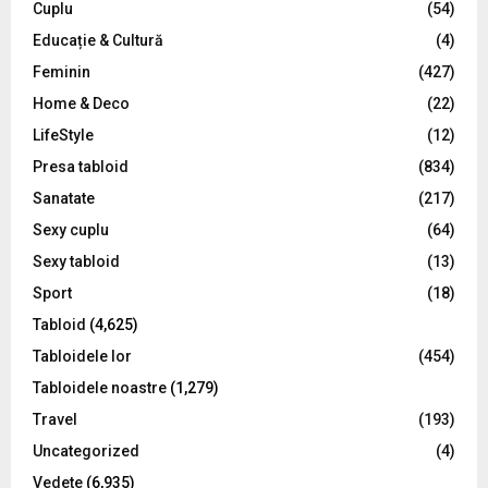
C
Cuplu
(54)
Educație & Cultură
(4)
H
Feminin
(427)
Home & Deco
(22)
LifeStyle
(12)
Presa tabloid
(834)
Sanatate
(217)
Sexy cuplu
(64)
Sexy tabloid
(13)
Sport
(18)
Tabloid
(4,625)
Tabloidele lor
(454)
Tabloidele noastre
(1,279)
Travel
(193)
Uncategorized
(4)
Vedete
(6,935)