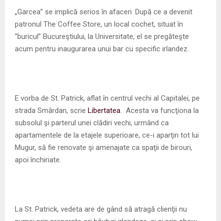
M
„Garcea” se implică serios în afaceri. După ce a devenit
patronul The Coffee Store, un local cochet, situat în
E
“buricul” Bucureştiului, la Universitate, el se pregăteşte
acum pentru inaugurarea unui bar cu specific irlandez.
N
U
E vorba de St. Patrick, aflat în centrul vechi al Capitalei, pe
strada Smârdan, scrie
Libertatea
. Acesta va funcţiona la
subsolul şi parterul unei clădiri vechi, urmând ca
apartamentele de la etajele superioare, ce-i aparţin tot lui
Mugur, să fie renovate şi amenajate ca spaţii de birouri,
apoi închiriate.
La St. Patrick, vedeta are de gând să atragă clienţii nu