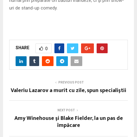
numai prin preparate ori băuturi irlandeze, ci şi prin show-
uri de stand-up comedy.
SHARE
0
PREVIOUS POST
Valeriu Lazarov a murit cu zile, spun specialiştii
NEXT POST
Amy Winehouse şi Blake Fielder, la un pas de
împăcare