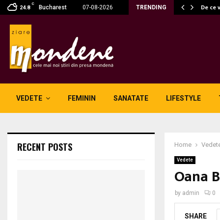
C
 fără fum: unde se potrivesc…
De ce 
Bucharest
07-08-2026
TRENDING
24.8
VEDETE
FEMININ
SANATATE
LIFESTYLE
RECENT POSTS
Home
Vedet
Vedete
Oana B
by
admin
0
SHARE