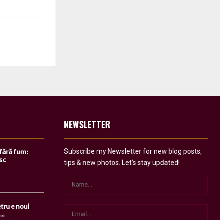
NEWSLETTER
Subscribe my Newsletter for new blog posts,
 fără fum:
sc
tips & new photos. Let's stay updated!
tru e noul
..