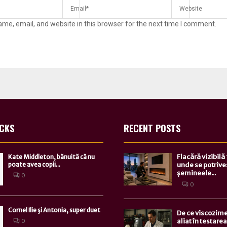
me, email, and website in this browser for the next time I comment.
ICKS
RECENT POSTS
Flacără vizibilă
Kate Middleton, bănuită că nu
poate avea copii...
unde se potrive
șemineele...
0
0
Cornel Ilie şi Antonia, super duet
De ce viscozime
aliat în testarea.
0