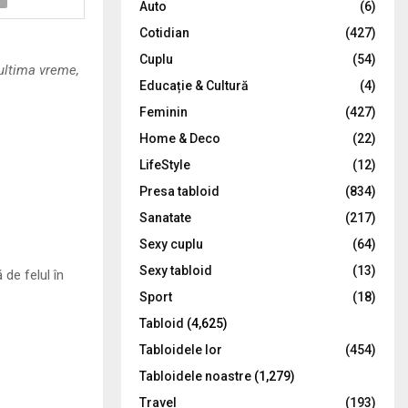
Auto
(6)
r
R
Cotidian
(427)
:
C
Cuplu
(54)
 ultima vreme,
Educație & Cultură
(4)
H
Feminin
(427)
Home & Deco
(22)
LifeStyle
(12)
Presa tabloid
(834)
Sanatate
(217)
Sexy cuplu
(64)
Sexy tabloid
(13)
 de felul în
Sport
(18)
Tabloid
(4,625)
Tabloidele lor
(454)
Tabloidele noastre
(1,279)
Travel
(193)