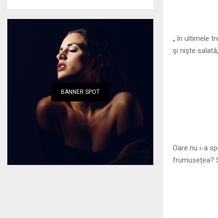
„ în ultimele
şi nişte salat
BANNER SPOT
Oare nu i-a sp
frumuseţea? Su