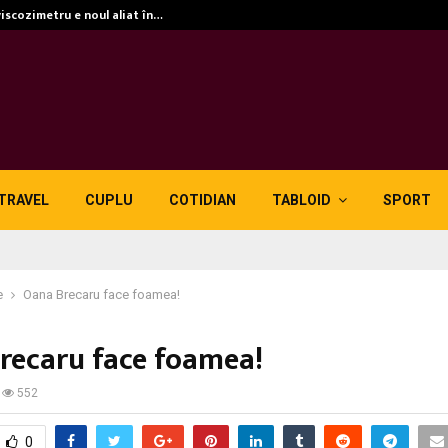
viscozimetru e noul aliat în…
TRAVEL
CUPLU
COTIDIAN
TABLOID
SPORT
e
Oana Brecaru face foamea!
recaru face foamea!
552
0