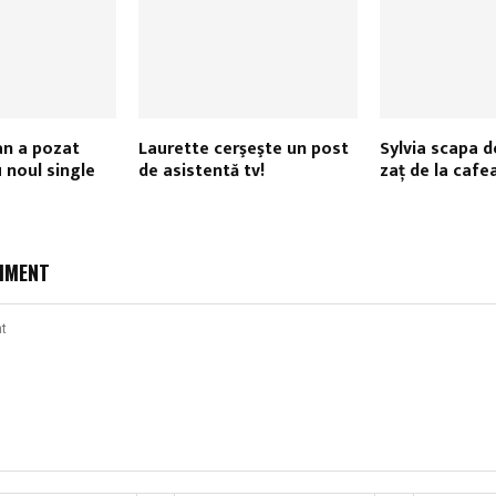
an a pozat
Laurette cerşeşte un post
Sylvia scapa d
 noul single
de asistentă tv!
zaţ de la cafe
MMENT