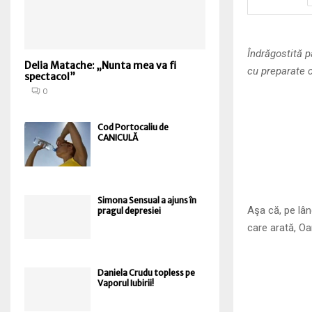
Îndrăgostită p
Delia Matache: „Nunta mea va fi
cu preparate c
spectacol”
0
Cod Portocaliu de
CANICULĂ
Simona Sensual a ajuns în
Aşa că, pe lâng
pragul depresiei
care arată, Oa
Daniela Crudu topless pe
Vaporul Iubirii!