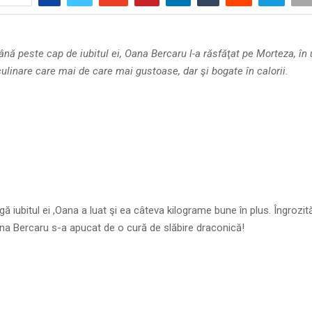
ână peste cap de iubitul ei, Oana Bercaru l-a răsfăţat pe Morteza, în
ulinare care mai de care mai gustoase, dar şi bogate în calorii.
ă iubitul ei ,Oana a luat şi ea câteva kilograme bune în plus. Îngrozită
na Bercaru s-a apucat de o cură de slăbire draconică!