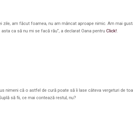
 trei zile, am făcut foamea, nu am mâncat aproape nimic. Am mai gust
ă, asta ca să nu mi se facă rău”, a declarat Oana pentru
Click!.
us nimeni că o astfel de cură poate să îi lase câteva vergeturi de to
plă să fii, ce mai contează restul, nu?