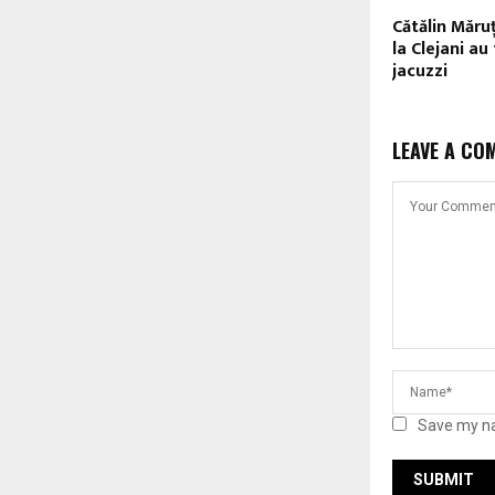
Cătălin Măruţ
la Clejani au
jacuzzi
LEAVE A CO
Save my na