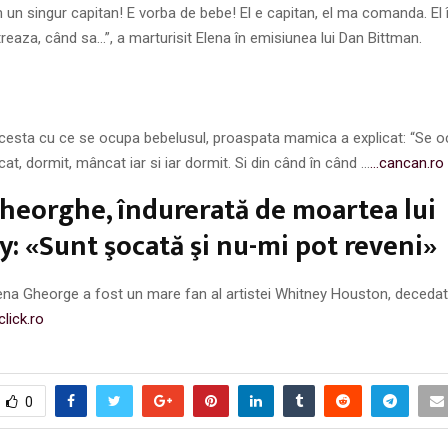
 un singur capitan! E vorba de bebe! El e capitan, el ma comanda. El
reaza, când sa…”, a marturisit Elena în emisiunea lui Dan Bittman.
acesta cu ce se ocupa bebelusul, proaspata mamica a explicat: “Se o
t, dormit, mâncat iar si iar dormit. Si din când în când …
…cancan.ro
heorghe, îndurerată de moartea lui
: «Sunt şocată şi nu-mi pot reveni»
na Gheorge a fost un mare fan al artistei Whitney Houston, decedată 
click.ro
0