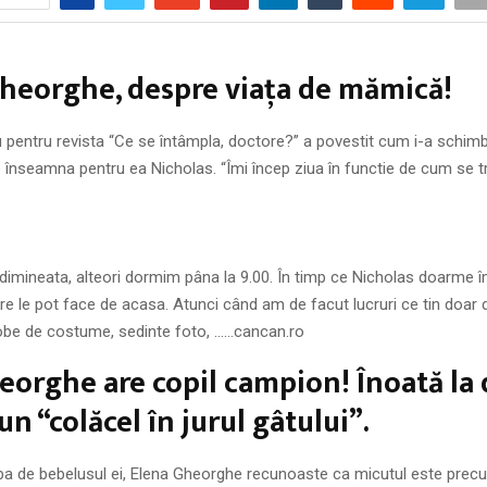
heorghe, despre viaţa de mămică!
iu pentru revista “Ce se întâmpla, doctore?” a povestit cum i-a schimb
ce înseamna pentru ea Nicholas. “Îmi încep ziua în functie de cum se 
 dimineata, alteori dormim pâna la 9.00. În timp ce Nicholas doarme î
are le pot face de acasa. Atunci când am de facut lucruri ce tin doar 
robe de costume, sedinte foto, ……cancan.ro
eorghe are copil campion! Înoată la
un “colăcel în jurul gâtului”.
ba de bebelusul ei, Elena Gheorghe recunoaste ca micutul este prec