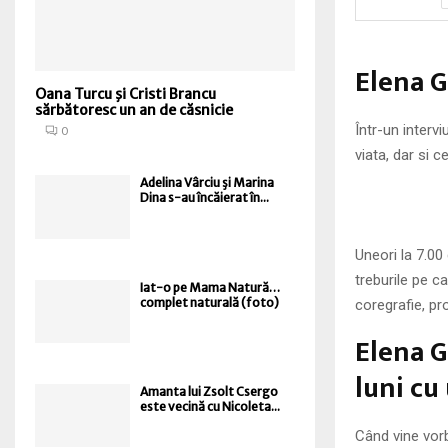
Elena G
Oana Turcu şi Cristi Brancu
sărbătoresc un an de căsnicie
Într-un interv
0
viata, dar si 
Adelina Vârciu şi Marina
Dina s-au încăierat în...
Uneori la 7.00
treburile pe c
Iat-o pe Mama Natură…
complet naturală (foto)
coregrafie, p
Elena G
luni cu 
Amanta lui Zsolt Csergo
este vecină cu Nicoleta...
Când vine vor