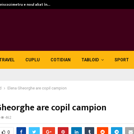
 viscozimetru e noul aliat în…
TRAVEL
CUPLU
COTIDIAN
TABLOID
SPORT
d
Elena Gheorghe are copil campion
Gheorghe are copil campion
462
0