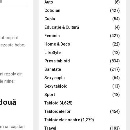
Auto
(6)
r
R
Cotidian
(427)
:
C
Cuplu
(54)
Educație & Cultură
(4)
H
Feminin
(427)
at copilul
Home & Deco
(22)
trezeste bebe.
LifeStyle
(12)
Presa tabloid
(834)
Sanatate
(217)
mi rezolv din
Sexy cuplu
(64)
de mine:
Sexy tabloid
(13)
Sport
(18)
 două
Tabloid
(4,625)
Tabloidele lor
(454)
Tabloidele noastre
(1,279)
um un capitan
Travel
(193)