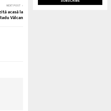
NEXT POST
zită acasă la
Radu Vâlcan