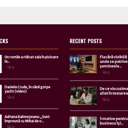
ICKS
RECENT POSTS
Flacără vizibilă
Un român a ridicat sala în picioare
la...
unde se potrive
șemineele...
0
0
Daniela Crudu, în sânii goi pe
De ce viscozime
yacht (video)
aliat în testarea.
0
0
Adriana Bahmuţeanu: „Sunt
5 motive pentru 
împreună cu Mihai de o...
business își...
0