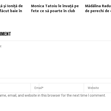
ă şi Ioniţă de
Monica Tatoiu le învaţă pe
Mădălina Radu 
 făcut baie în
fete ce să poarte în club
de perechi de c
MMENT
me, email, and website in this browser for the next time I comment.