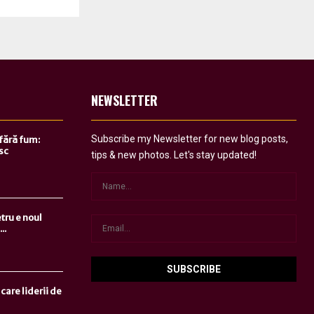
NEWSLETTER
Subscribe my Newsletter for new blog posts,
 fără fum:
sc
tips & new photos. Let's stay updated!
tru e noul
..
care liderii de