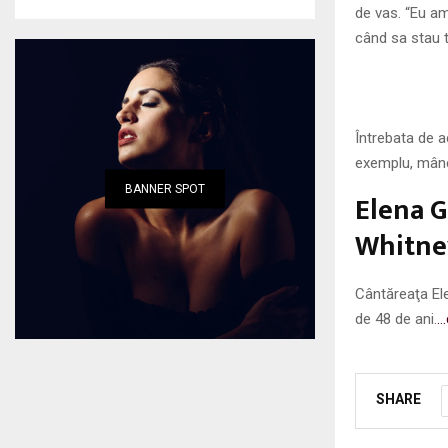
de vas. “Eu am
când sa stau t
Întrebata de 
exemplu, mânca
BANNER SPOT
Elena G
Whitney
Cântăreaţa Ele
de 48 de ani.
…
SHARE