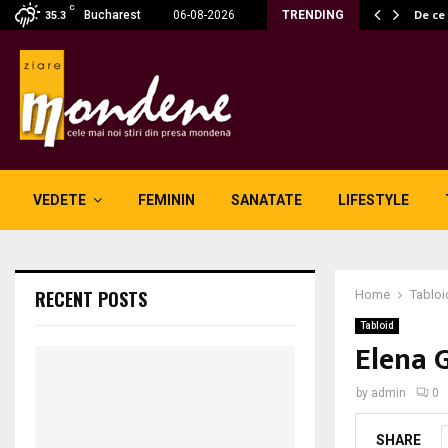
C
ă fără fum: unde se potrivesc…
De ce
Bucharest
06-08-2026
TRENDING
35.3
VEDETE
FEMININ
SANATATE
LIFESTYLE
RECENT POSTS
Home
Tabloi
Tabloid
Elena 
by
admin
0
SHARE