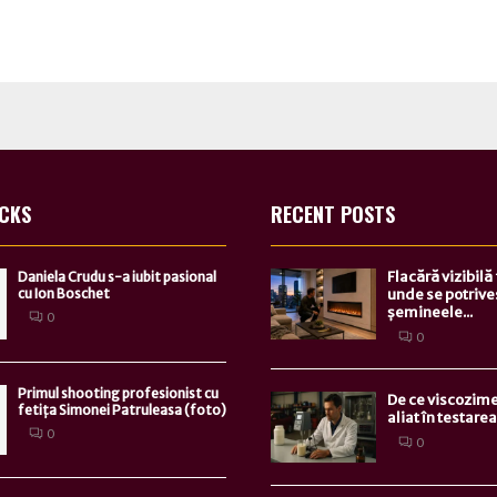
ICKS
RECENT POSTS
Flacără vizibilă
Daniela Crudu s-a iubit pasional
cu Ion Boschet
unde se potrive
șemineele...
0
0
Primul shooting profesionist cu
De ce viscozime
fetița Simonei Patruleasa (foto)
aliat în testarea.
0
0