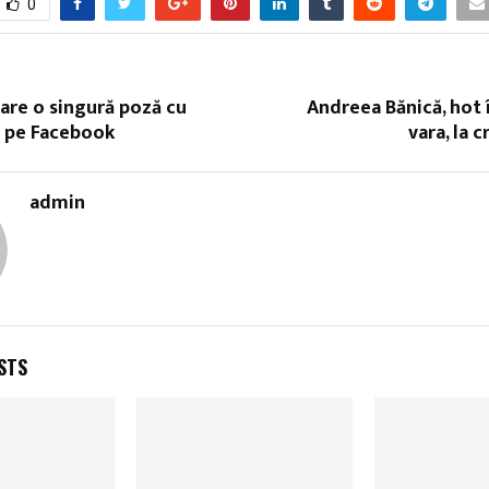
0
are o singură poză cu
Andreea Bănică, hot 
i pe Facebook
vara, la c
admin
STS