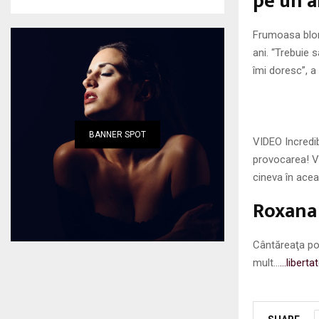
pe un a
Frumoasa blon
ani. “Trebuie 
îmi doresc”, a
BANNER SPOT
VIDEO Incredib
provocarea! V
cineva în ace
Roxana
Cântăreaţa po
mult…
…liberta