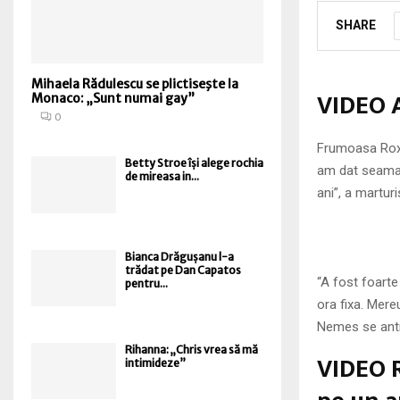
SHARE
Mihaela Rădulescu se plictiseşte la
VIDEO 
Monaco: „Sunt numai gay”
0
Frumoasa Roxa
Betty Stroe își alege rochia
am dat seama!
de mireasa in...
ani”, a martur
Bianca Drăgușanu l-a
trădat pe Dan Capatos
“A fost foarte
pentru...
ora fixa. Mer
Nemes se ant
Rihanna: „Chris vrea să mă
VIDEO R
intimideze”