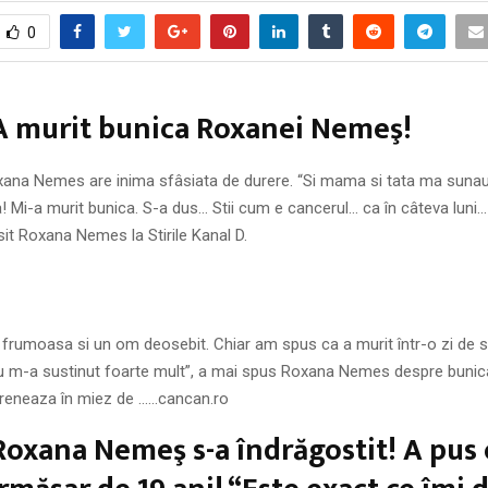
0
A murit bunica Roxanei Nemeş!
na Nemes are inima sfâsiata de durere. “Si mama si tata ma sunau 
 Mi-a murit bunica. S-a dus… Stii cum e cancerul… ca în câteva luni
isit Roxana Nemes la Stirile Kanal D.
 frumoasa si un om deosebit. Chiar am spus ca a murit într-o zi de s
eu m-a sustinut foarte mult”, a mai spus Roxana Nemes despre bunic
reneaza în miez de ……cancan.ro
oxana Nemeş s-a îndrăgostit! A pus 