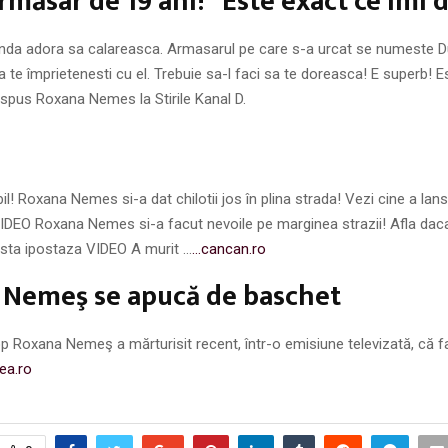
rmăsar de 19 ani! “Este exact ce îmi 
da adora sa calareasca. Armasarul pe care s-a urcat se numeste Du
sa te împrietenesti cu el. Trebuie sa-l faci sa te doreasca! E superb! 
 spus Roxana Nemes la Stirile Kanal D.
il! Roxana Nemes si-a dat chilotii jos în plina strada! Vezi cine a lan
IDEO Roxana Nemes si-a facut nevoile pe marginea strazii! Afla dac
asta ipostaza VIDEO A murit …
…cancan.ro
 Nemeş se apucă de baschet
p Roxana Nemeş a mărturisit recent, într-o emisiune televizată, că f
tea.ro