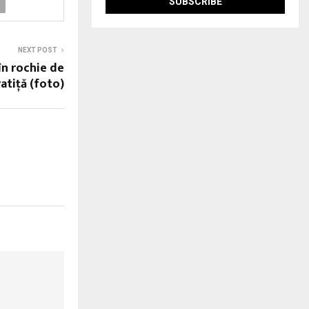
NEXT POST
în rochie de
ratiță (foto)