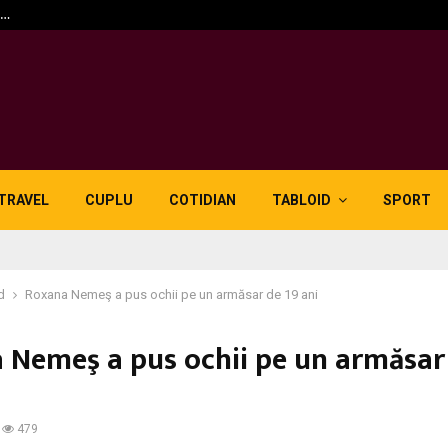
n…
5 motive pentru care lid
TRAVEL
CUPLU
COTIDIAN
TABLOID
SPORT
d
Roxana Nemeş a pus ochii pe un armăsar de 19 ani
 Nemeş a pus ochii pe un armăsar
479