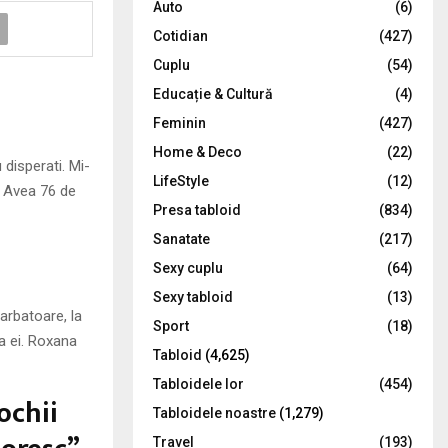
Auto
(6)
r
R
Cotidian
(427)
:
C
Cuplu
(54)
Educație & Cultură
(4)
H
Feminin
(427)
Home & Deco
(22)
disperati. Mi-
LifeStyle
(12)
… Avea 76 de
Presa tabloid
(834)
Sanatate
(217)
Sexy cuplu
(64)
Sexy tabloid
(13)
arbatoare, la
Sport
(18)
a ei. Roxana
Tabloid
(4,625)
Tabloidele lor
(454)
ochii
Tabloidele noastre
(1,279)
Travel
(193)