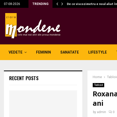
c…
De ce viscozimetru e noul aliat î
07-08-2026
TRENDING
VEDETE
FEMININ
SANATATE
LIFESTYLE
RECENT POSTS
Home
Tabloi
Tabloid
Roxana
ani
by
admin
0