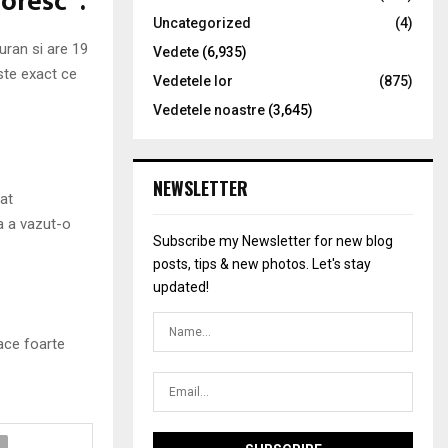
doresc”.
Uncategorized
(4)
ran si are 19
Vedete
(6,935)
Este exact ce
Vedetele lor
(875)
Vedetele noastre
(3,645)
NEWSLETTER
sat
a a vazut-o
Subscribe my Newsletter for new blog
posts, tips & new photos. Let's stay
updated!
ace foarte