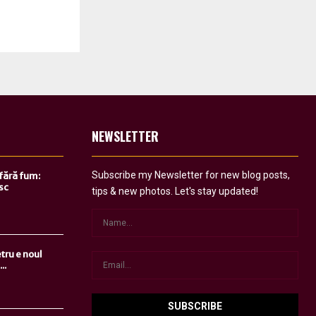
NEWSLETTER
Subscribe my Newsletter for new blog posts,
 fără fum:
sc
tips & new photos. Let's stay updated!
tru e noul
..