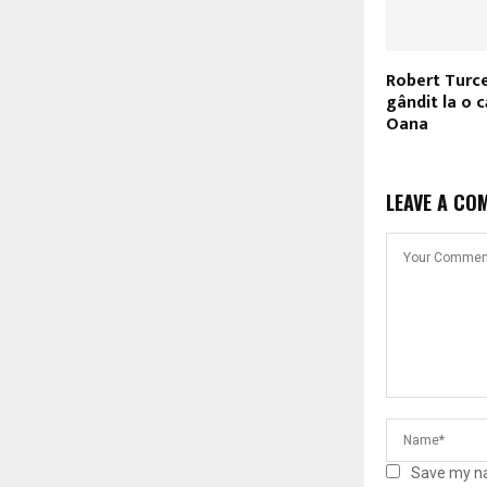
Robert Turce
gândit la o 
Oana
LEAVE A CO
Save my na