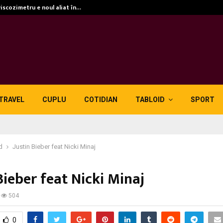
viscozimetru e noul aliat în…
TRAVEL
CUPLU
COTIDIAN
TABLOID
SPORT
d
Justin Bieber feat Nicki Minaj
Bieber feat Nicki Minaj
504
0