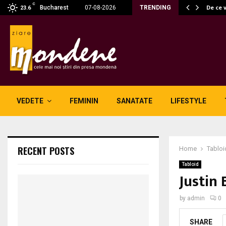
C
 fără fum: unde se potrivesc…
De ce 
Bucharest
07-08-2026
TRENDING
23.6
VEDETE
FEMININ
SANATATE
LIFESTYLE
RECENT POSTS
Home
Tabloi
Tabloid
Justin 
by
admin
0
SHARE