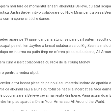
opiem mai tare de momentul lansarii albumului Believe, cu atat scapa
Astazi Justin Bieber intr-o colaborare cu Nicki Minaj pentru piesa Be
a cum ii spune si titlul e dance.
 Bieber apare pe 19 iunie, dar pana atunci se pare ca il putem asculta 
scapat pe net. Ieri JayBee a lansat colaborarea cu Big Sean la melo
dupa ce in urma cu putin timp ne oferea piesa cu Ludacris, All Aroun
dem cum a iesit colaborarea cu Nicki de la Young Money.
.ro pentru a vedea clipul.
entilor a tot lansat piese de pe noul sau material inainte de aparitia o
stia ca albumul sau a ajuns cu totul pe net si a incercat sa faca dama
de popularizare a Believe ceva mai iesita din tipare. Pana acum doar 
 intre timp au aparut si Die in Your Arms sau All Around the World.