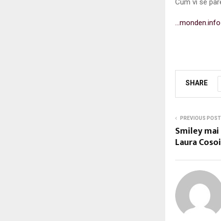
Cum vi se par
…monden.info
SHARE
PREVIOUS POST
Smiley mai 
Laura Coso