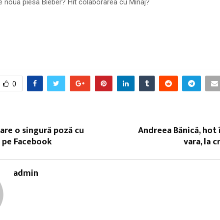
e noua piesa Bieber? Hit colaborarea cu Minaj?
0
are o singură poză cu
Andreea Bănică, hot 
i pe Facebook
vara, la c
admin