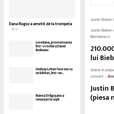
Justin Bieber l
Dana Rogoz a ametit de la trompeta
0
Justin Bieber a
libertatea.ro
Loredana, provoatoarea
210.000
într-o rochie a Danei
Budeanu
lui Bie
Lindsay Lohan face sex cu
Isterie în pia
un bărbat, într-un...
concert…
…libe
Justin 
(piesa 
Bianca Drăguşanu a
renunţat la copil