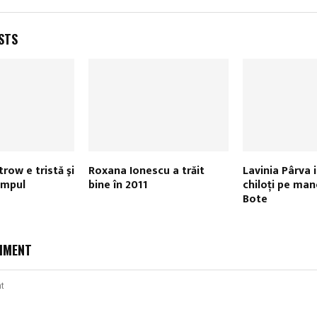
STS
row e tristă şi
Roxana Ionescu a trăit
Lavinia Pârva i
impul
bine în 2011
chiloți pe mane
Bote
MMENT