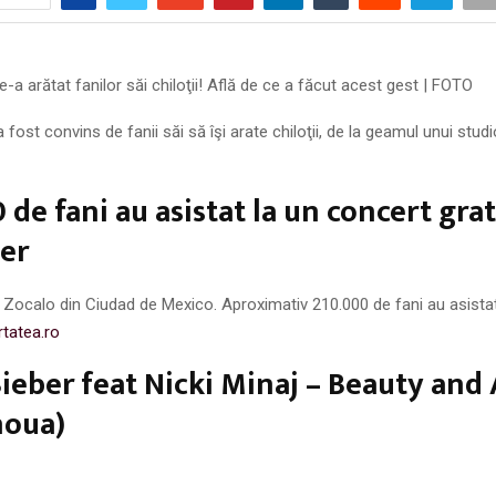
e-a arătat fanilor săi chiloţii! Află de ce a făcut acest gest | FOTO
 fost convins de fanii săi să îşi arate chiloţii, de la geamul unui stud
 de fani au asistat la un concert grat
ber
ţa Zocalo din Ciudad de Mexico. Aproximativ 210.000 de fani au asistat
rtatea.ro
Bieber feat Nicki Minaj – Beauty and
noua)