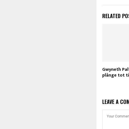
RELATED PO
Gwyneth Palt
plânge tot t
LEAVE A CO