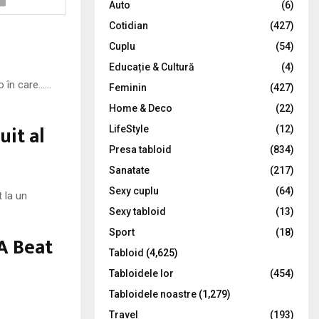
Auto
(6)
r
R
Cotidian
(427)
:
C
Cuplu
(54)
Educație & Cultură
(4)
H
io în care……
Feminin
(427)
Home & Deco
(22)
uit al
LifeStyle
(12)
Presa tabloid
(834)
Sanatate
(217)
Sexy cuplu
(64)
 la un
Sexy tabloid
(13)
Sport
(18)
 A Beat
Tabloid
(4,625)
Tabloidele lor
(454)
Tabloidele noastre
(1,279)
Travel
(193)