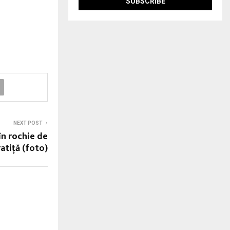
NEXT POST
în rochie de
ratiță (foto)