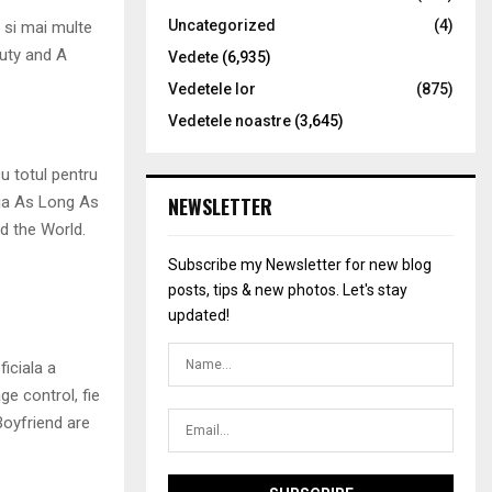
Uncategorized
(4)
 si mai multe
auty and A
Vedete
(6,935)
Vedetele lor
(875)
Vedetele noastre
(3,645)
cu totul pentru
dia As Long As
NEWSLETTER
d the World.
Subscribe my Newsletter for new blog
posts, tips & new photos. Let's stay
updated!
ficiala a
ge control, fie
Boyfriend are