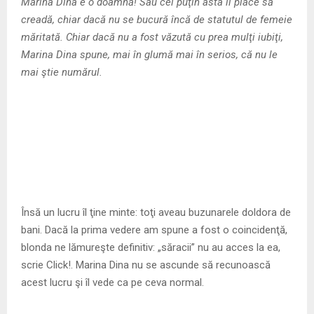
M
Marina Dina e o doamnă! Sau cel puţin asta îi place să
creadă, chiar dacă nu se bucură încă de statutul de femeie
E
măritată. Chiar dacă nu a fost văzută cu prea mulţi iubiţi,
Marina Dina spune, mai în glumă mai în serios, că nu le
mai ştie numărul.
N
U
Însă un lucru îl ţine minte: toţi aveau buzunarele doldora de
bani. Dacă la prima vedere am spune a fost o coincidenţă,
blonda ne lămureşte definitiv: „săracii” nu au acces la ea,
scrie Click!. Marina Dina nu se ascunde să recunoască
acest lucru şi îl vede ca pe ceva normal.