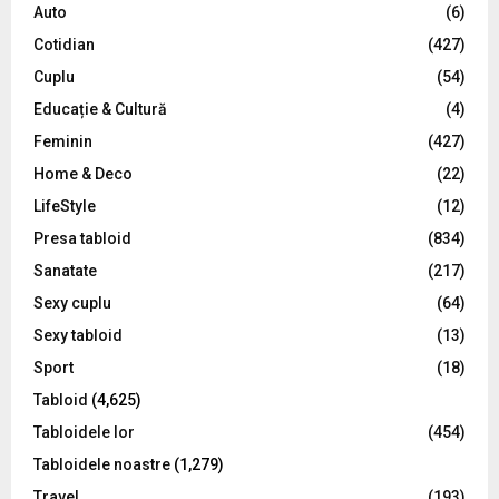
o
Auto
(6)
r
R
Cotidian
(427)
:
C
Cuplu
(54)
Educație & Cultură
(4)
H
Feminin
(427)
Home & Deco
(22)
LifeStyle
(12)
Presa tabloid
(834)
Sanatate
(217)
Sexy cuplu
(64)
Sexy tabloid
(13)
Sport
(18)
Tabloid
(4,625)
Tabloidele lor
(454)
Tabloidele noastre
(1,279)
Travel
(193)