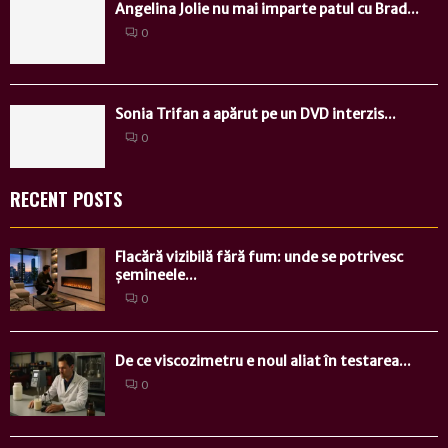
Angelina Jolie nu mai imparte patul cu Brad...
0
Sonia Trifan a apărut pe un DVD interzis...
0
RECENT POSTS
Flacără vizibilă fără fum: unde se potrivesc
șemineele...
0
De ce viscozimetru e noul aliat în testarea...
0