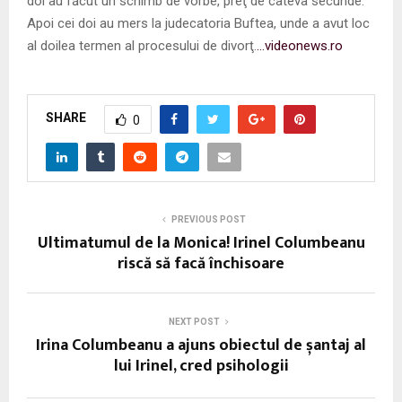
doi au făcut un schimb de vorbe, preţ de câteva secunde.
Apoi cei doi au mers la judecatoria Buftea, unde a avut loc
al doilea termen al procesului de divorţ.
…videonews.ro
SHARE
0
PREVIOUS POST
Ultimatumul de la Monica! Irinel Columbeanu
riscă să facă închisoare
NEXT POST
Irina Columbeanu a ajuns obiectul de șantaj al
lui Irinel, cred psihologii