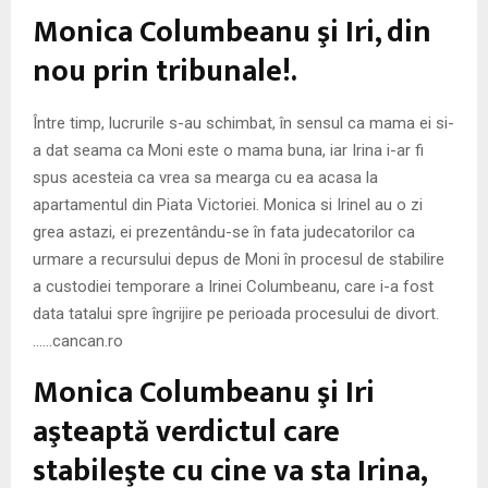
M
Monica Columbeanu şi Iri, din
E
nou prin tribunale!.
N
Între timp, lucrurile s-au schimbat, în sensul ca mama ei si-
a dat seama ca Moni este o mama buna, iar Irina i-ar fi
U
spus acesteia ca vrea sa mearga cu ea acasa la
apartamentul din Piata Victoriei. Monica si Irinel au o zi
grea astazi, ei prezentându-se în fata judecatorilor ca
urmare a recursului depus de Moni în procesul de stabilire
a custodiei temporare a Irinei Columbeanu, care i-a fost
data tatalui spre îngrijire pe perioada procesului de divort.
……cancan.ro
Monica Columbeanu şi Iri
aşteaptă verdictul care
stabileşte cu cine va sta Irina,