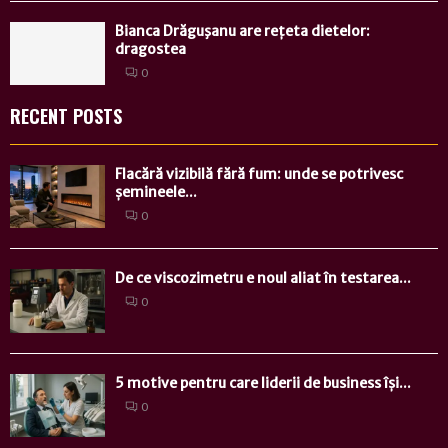
Bianca Drăguşanu are rețeta dietelor:
dragostea
0
RECENT POSTS
Flacără vizibilă fără fum: unde se potrivesc
șemineele...
0
De ce viscozimetru e noul aliat în testarea...
0
5 motive pentru care liderii de business își...
0