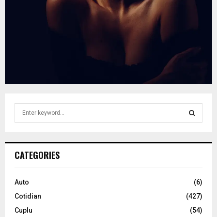
S
e
a
S
r
c
E
CATEGORIES
h
f
A
o
Auto
(6)
r
R
Cotidian
(427)
:
C
Cuplu
(54)