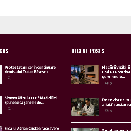
ICKS
RECENT POSTS
Flacără vizibilă
Protestatarii cer în continuare
demisia lui Traian Băsescu
unde se potrive
șemineele...
0
0
Simona Pătruleasa: “Medicii îmi
De ce viscozime
spuneau că şansele de...
aliat în testarea.
0
0
Fiica lui Adrian Cristea face avere
5 motive pentru 