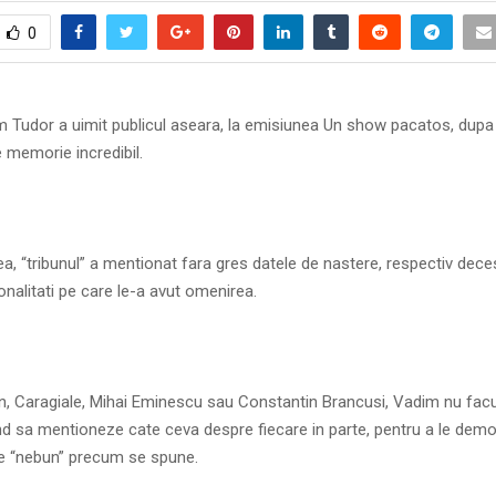
0
m Tudor a uimit publicul aseara, la emisiunea Un show pacatos, dupa 
e memorie incredibil.
, “tribunul” a mentionat fara gres datele de nastere, respectiv deces
nalitati pe care le-a avut omenirea.
n, Caragiale, Mihai Eminescu sau Constantin Brancusi, Vadim nu facu
nd sa mentioneze cate ceva despre fiecare in parte, pentru a le demo
de “nebun” precum se spune.