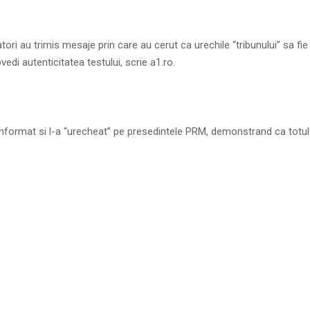
tori au trimis mesaje prin care au cerut ca urechile “tribunului” sa fie 
edi autenticitatea testului, scrie a1.ro.
nformat si l-a “urecheat” pe presedintele PRM, demonstrand ca totu