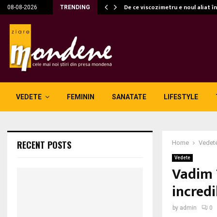
c…
De ce viscozimetru e noul aliat î
08-08-2026
TRENDING
VEDETE
FEMININ
SANATATE
LIFESTYLE
RECENT POSTS
Home
Vedet
Vedete
Vadim 
incredi
by
admin
0