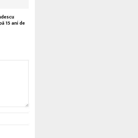
ndescu
pă 15 ani de