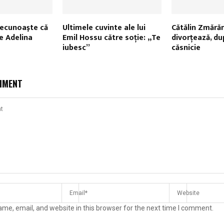
 recunoaşte că
Ultimele cuvinte ale lui
Cătălin Zmără
pe Adelina
Emil Hossu către soţie: „Te
divorţează, du
iubesc”
căsnicie
MMENT
me, email, and website in this browser for the next time I comment.