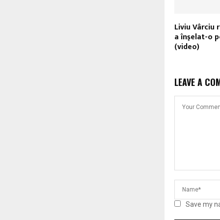
Liviu Vârciu
a înşelat-o 
(video)
LEAVE A CO
Save my na