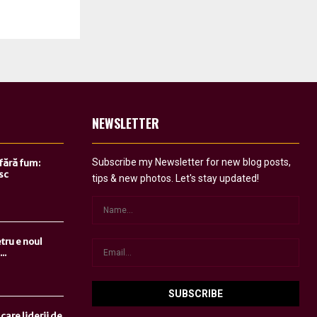
NEWSLETTER
Subscribe my Newsletter for new blog posts,
 fără fum:
sc
tips & new photos. Let's stay updated!
tru e noul
..
care liderii de