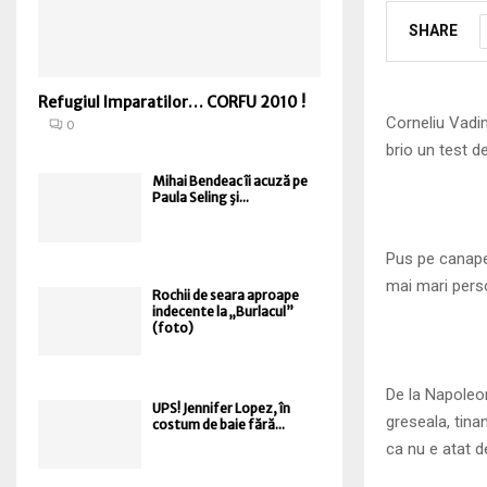
SHARE
Refugiul Imparatilor… CORFU 2010 !
Corneliu Vadi
0
brio un test d
Mihai Bendeac îi acuză pe
Paula Seling şi...
Pus pe canapea
mai mari perso
Rochii de seara aproape
indecente la „Burlacul”
(foto)
De la Napoleo
UPS! Jennifer Lopez, în
greseala, tina
costum de baie fără...
ca nu e atat 