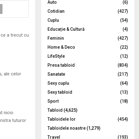
Auto
(6)
r
R
Cotidian
(427)
:
C
Cuplu
(54)
Educație & Cultură
(4)
H
ce a trecut cu
Feminin
(427)
Home & Deco
(22)
LifeStyle
(12)
Presa tabloid
(834)
, ale celor
Sanatate
(217)
Sexy cuplu
(64)
Sexy tabloid
(13)
Sport
(18)
Tabloid
(4,625)
t nicio
Tabloidele lor
(454)
nstra tuturor
Tabloidele noastre
(1,279)
Travel
(193)