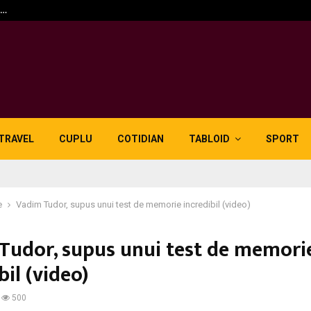
n…
5 motive pentru care lid
TRAVEL
CUPLU
COTIDIAN
TABLOID
SPORT
e
Vadim Tudor, supus unui test de memorie incredibil (video)
Tudor, supus unui test de memori
bil (video)
500