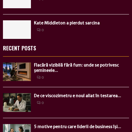
Kate Middleton a pierdut sarcina
0
RECENT POSTS
Flacără vizibilă fără fum: unde se potrivesc
șemineele...
0
De ce viscozimetru e noul aliat în testarea...
0
5 motive pentru care liderii de business își...