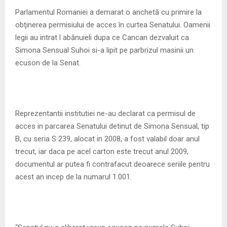
M
Parlamentul Romaniei a demarat o anchetă cu primire la
obţinerea permisiului de acces în curtea Senatului. Oamenii
E
legii au intrat l abănuieli dupa ce Cancan dezvaluit ca
Simona Sensual Suhoi si-a lipit pe parbrizul masinii un
N
ecuson de la Senat.
U
Reprezentantii institutiei ne-au declarat ca permisul de
acces in parcarea Senatului detinut de Simona Sensual, tip
B, cu seria S 239, alocat in 2008, a fost valabil doar anul
trecut, iar daca pe acel carton este trecut anul 2009,
documentul ar putea fi contrafacut deoarece seriile pentru
acest an incep de la numarul 1.001.