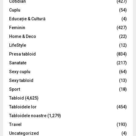
Cotidian
(427)
:
C
Cuplu
(54)
Educație & Cultură
(4)
H
Feminin
(427)
Home & Deco
(22)
LifeStyle
(12)
Presa tabloid
(834)
Sanatate
(217)
Sexy cuplu
(64)
Sexy tabloid
(13)
Sport
(18)
Tabloid
(4,625)
Tabloidele lor
(454)
Tabloidele noastre
(1,279)
Travel
(193)
Uncategorized
(4)