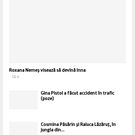
Roxana Nemeş visează să devină Inna
0
Gina Pistol a făcut accident în trafic
(poze)
Cosmina Păsărin şi Raluca Lăzăruţ, în
jungla din...