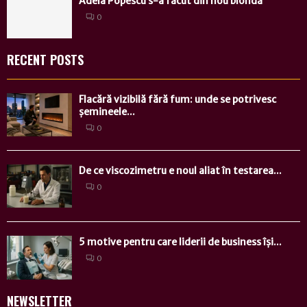
Adela Popescu s-a făcut din nou blondă
0
RECENT POSTS
Flacără vizibilă fără fum: unde se potrivesc
șemineele...
0
De ce viscozimetru e noul aliat în testarea...
0
5 motive pentru care liderii de business își...
0
NEWSLETTER