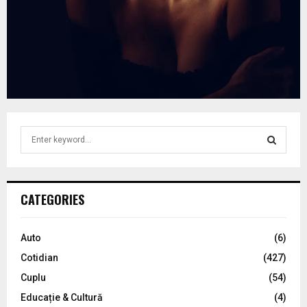
S
e
a
S
r
c
E
CATEGORIES
h
f
A
o
Auto
(6)
r
R
Cotidian
(427)
:
C
Cuplu
(54)
Educație & Cultură
(4)
H