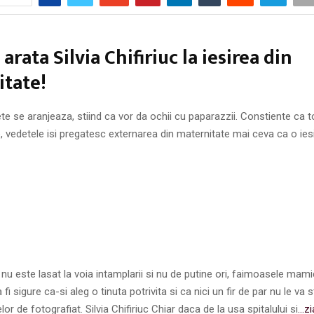
arata Silvia Chifiriuc la iesirea din
tate!
e se aranjeaza, stiind ca vor da ochii cu paparazzii. Constiente ca 
e, vedetele isi pregatesc externarea din maternitate mai ceva ca o ie
u nu este lasat la voia intamplarii si nu de putine ori, faimoasele mami
 a fi sigure ca-si aleg o tinuta potrivita si ca nici un fir de par nu le va
lor de fotografiat. Silvia Chifiriuc Chiar daca de la usa spitalului si
…zi