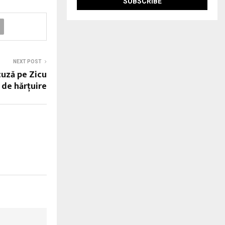
NEXT POST
acuză pe Zicu
de hărţuire