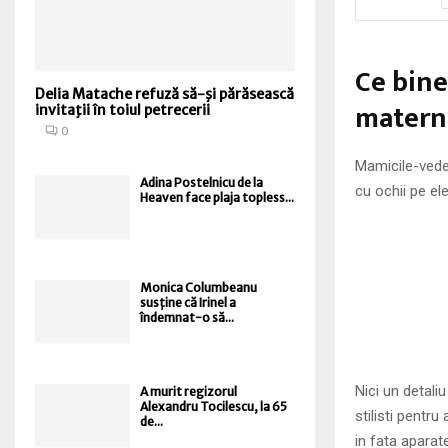
Ce bine 
Delia Matache refuză să-şi părăsească
materni
invitaţii în toiul petrecerii
0
Mamicile-vedet
Adina Postelnicu de la
cu ochii pe el
Heaven face plaja topless...
Monica Columbeanu
susține că Irinel a
îndemnat-o să...
Nici un detali
A murit regizorul
Alexandru Tocilescu, la 65
stilisti pentru
de...
in fata aparate