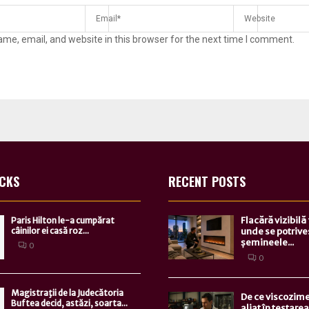
me, email, and website in this browser for the next time I comment.
ICKS
RECENT POSTS
Flacără vizibilă
Paris Hilton le-a cumpărat
câinilor ei casă roz...
unde se potrive
șemineele...
0
0
Magistraţii de la Judecătoria
De ce viscozime
Buftea decid, astăzi, soarta...
aliat în testarea.