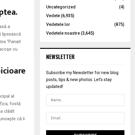
Uncategorized
(4)
ptea.
Vedete
(6,935)
Vedetele lor
(875)
casă a
Vedetele noastre
(3,645)
îi lipsească
tea “Panait
 sacoşe cu
NEWSLETTER
picioare
Subscribe my Newsletter for new blog
posts, tips & new photos. Let's stay
updated!
cipal al
Zica, fostă
a clădit
unoaşte că îi