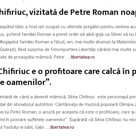
Chifiriuc, vizitată de Petre Roman noa
aspătul tătic a fost ieri ocupat cu ultimele pregătiri pentru venirea a
s, şoferul familiei Roman a primit ordin să aibă grijă ca Silviei să nu 
l.Angajatul familiei Roman a făcut, ieri, mai multe drumuri la Maternita
Giuleşti), fiind surprins de fotoreporterii Libertăţii cărând mai multe
citate de proaspăta mămică. Petre …
…libertatea.ro
Chifiriuc e o profitoare care calcă în 
le oamenilor”.
ămână de când a devenit mămică, Silvia Chifiriuc este personajul prin
dal din showbizul autohton. Cântăreaţa de muzică populară Olimpia 
iei lui Petre Roman, o acuză pe aceasta că este o profitoare, care şi-
d în picioare sufletele oamenilor”. Supărată că Silvia Chifiriuc nu rec
 fostului ei iubit, Gabi …
…libertatea.ro