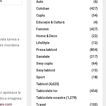
Auto
(6)
r
R
Cotidian
(427)
:
C
Cuplu
(54)
Educație & Cultură
(4)
H
Feminin
(427)
Home & Deco
(22)
toata lumea e
LifeStyle
(12)
sire mondena.
Presa tabloid
(834)
Sanatate
(217)
Sexy cuplu
(64)
Sexy tabloid
(13)
Sport
(18)
Tabloid
(4,625)
Tabloidele lor
(454)
ci apeleaza la
Tabloidele noastre
(1,279)
 strica imaginea
are.com
Travel
(193)