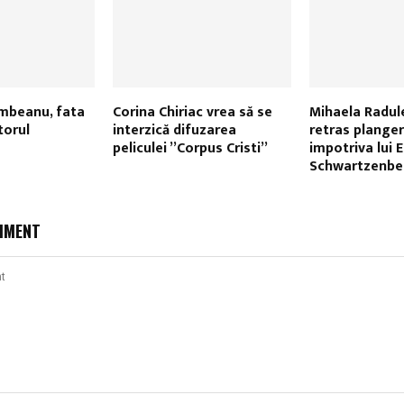
mbeanu, fata
Corina Chiriac vrea să se
Mihaela Radul
torul
interzică difuzarea
retras plange
peliculei ”Corpus Cristi”
impotriva lui E
Schwartzenbe
MMENT