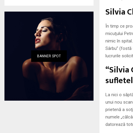
Silvia 
În timp ce pro
micuţului Petru
nimic în spita
Sârbu” (fostă 
lucrurile soli
BANNER SPOT
“Silvia 
suflete
La nici o săpt
unui nou scan
prietenă a soţ
numele „călcân
datorează totul