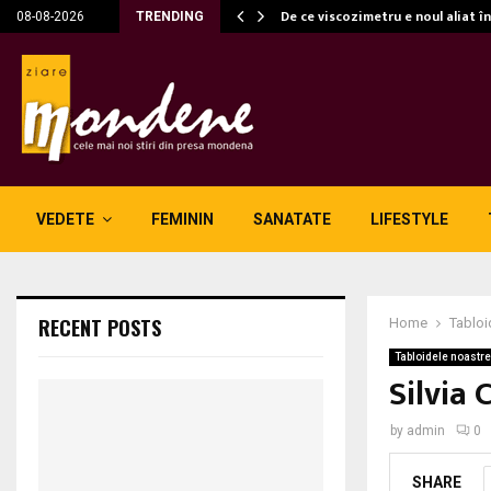
c…
De ce viscozimetru e noul aliat î
08-08-2026
TRENDING
VEDETE
FEMININ
SANATATE
LIFESTYLE
RECENT POSTS
Home
Tabloi
Tabloidele noastre
Silvia 
by
admin
0
SHARE