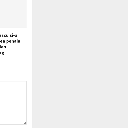
escu si-a
rea penala
lan
rg