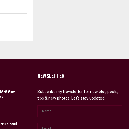
NEWSLETTER
Subscribe my Newsletter for new blog posts,
 fără fum:
sc
tips & new photos. Let's stay updated!
tru e noul
..