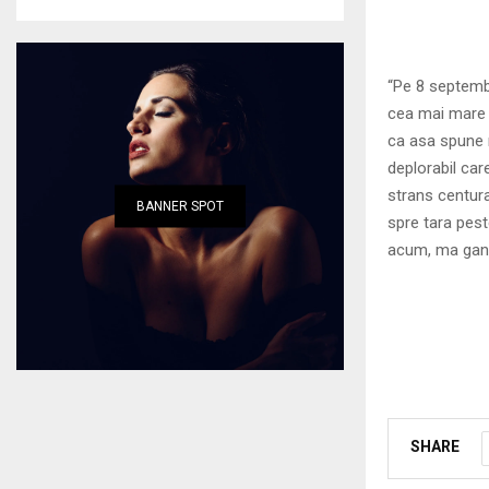
“Pe 8 septembr
cea mai mare u
ca asa spune 
deplorabil ca
strans centura
BANNER SPOT
spre tara pest
acum, ma gand
SHARE