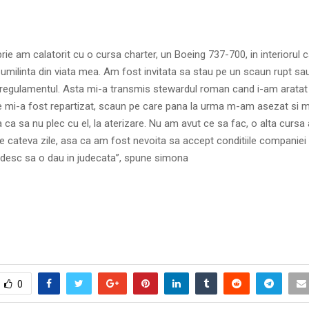
ie am calatorit cu o cursa charter, un Boeing 737-700, in interiorul c
milinta din viata mea. Am fost invitata sa stau pe un scaun rupt sa
regulamentul. Asta mi-a transmis stewardul roman cand i-am aratat 
re mi-a fost repartizat, scaun pe care pana la urma m-am asezat si 
 ca sa nu plec cu el, la aterizare. Nu am avut ce sa fac, o alta cursa a
e cateva zile, asa ca am fost nevoita sa accept conditiile companiei 
esc sa o dau in judecata”, spune simona
0