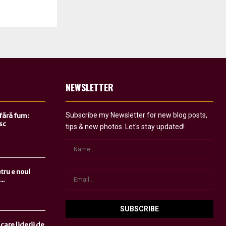
NEWSLETTER
Subscribe my Newsletter for new blog posts,
 fără fum:
sc
tips & new photos. Let's stay updated!
tru e noul
..
care liderii de