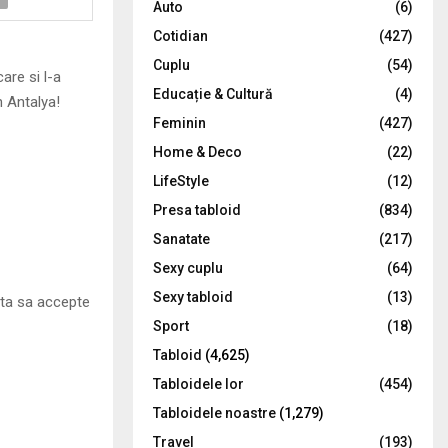
Auto
(6)
r
R
Cotidian
(427)
:
C
Cuplu
(54)
are si l-a
Educație & Cultură
(4)
 Antalya!
H
Feminin
(427)
Home & Deco
(22)
LifeStyle
(12)
Presa tabloid
(834)
Sanatate
(217)
Sexy cuplu
(64)
Sexy tabloid
(13)
ita sa accepte
Sport
(18)
Tabloid
(4,625)
Tabloidele lor
(454)
Tabloidele noastre
(1,279)
Travel
(193)