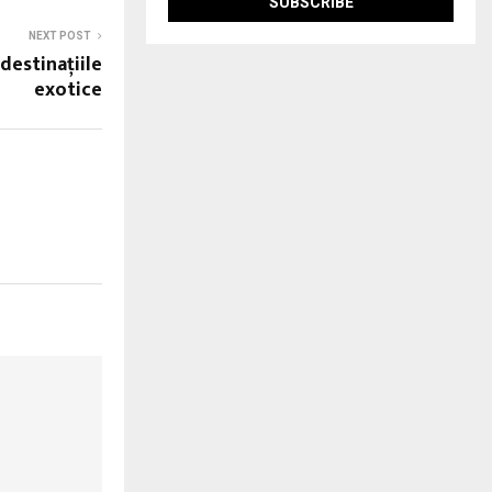
NEXT POST
destinaţiile
exotice