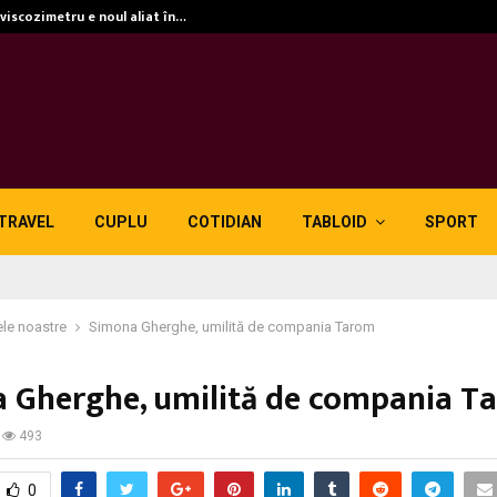
 viscozimetru e noul aliat în…
TRAVEL
CUPLU
COTIDIAN
TABLOID
SPORT
le noastre
Simona Gherghe, umilită de compania Tarom
 Gherghe, umilită de compania T
493
0