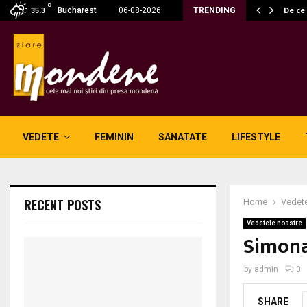
C
ă fără fum: unde se potrivesc…
De ce
Bucharest
06-08-2026
TRENDING
35.3
VEDETE
FEMININ
SANATATE
LIFESTYLE
RECENT POSTS
Home
Vedete
Vedetele noastre
Simona
by
admin
0
SHARE