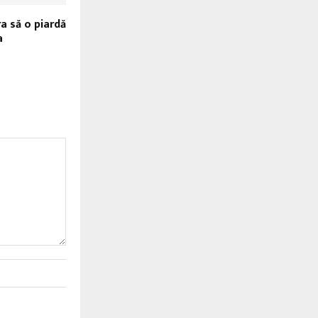
a să o piardă
a