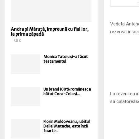
Vedeta Antenei
Andra şi Măruţă, împreună cu fiul lor,
rezervat in a
la prima zăpadă
0
Monica Tatoiu și-a făcut
testamentul
Un brand 100% românesc a
La revenirea i
bătut Coca-Cola și...
sa calatoreasc
Florin Moldoveanu, iubitul
Deliei Matache, este încă
foarte...