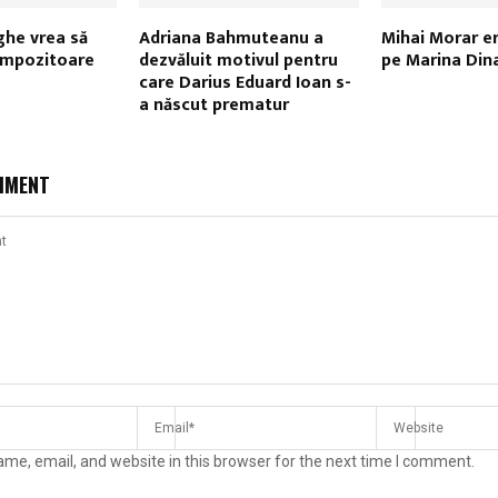
ghe vrea să
Adriana Bahmuteanu a
Mihai Morar er
ompozitoare
dezvăluit motivul pentru
pe Marina Din
care Darius Eduard Ioan s-
a născut prematur
MMENT
me, email, and website in this browser for the next time I comment.