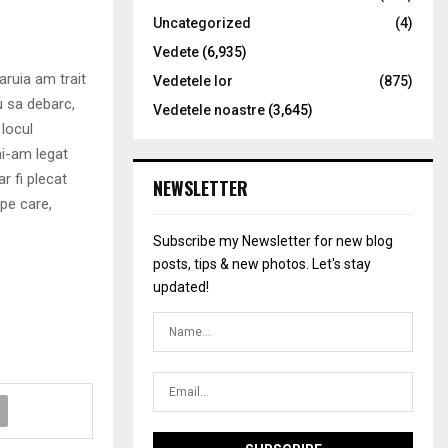
Uncategorized
(4)
Vedete
(6,935)
aruia am trait
Vedetele lor
(875)
u sa debarc,
Vedetele noastre
(3,645)
locul
mi-am legat
r fi plecat
NEWSLETTER
pe care,
Subscribe my Newsletter for new blog
posts, tips & new photos. Let's stay
updated!