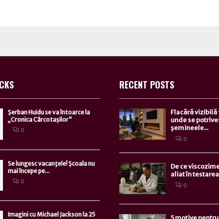
ICKS
RECENT POSTS
Flacără vizibilă
Șerban Huidu se va întoarce la
„Cronica Cârcotașilor”
unde se potrive
șemineele...
0
0
Se lungesc vacanţele! Școala nu
De ce viscozime
mai începe pe...
aliat în testarea.
0
0
Imagini cu Michael Jackson la 25
5 motive pentru 