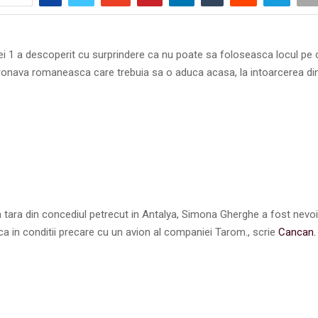
 1 a descoperit cu surprindere ca nu poate sa foloseasca locul pe c
eronava romaneasca care trebuia sa o aduca acasa, la intoarcerea din
n tara din concediul petrecut in Antalya, Simona Gherghe a fost nevo
a in conditii precare cu un avion al companiei Tarom., scrie
Cancan.