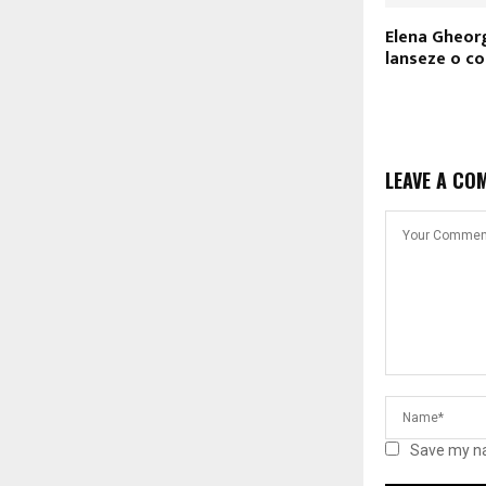
Elena Gheor
lanseze o c
LEAVE A CO
Save my na