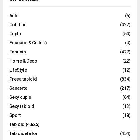
h
f
A
o
Auto
(6)
r
R
Cotidian
(427)
:
C
Cuplu
(54)
Educație & Cultură
(4)
H
Feminin
(427)
Home & Deco
(22)
LifeStyle
(12)
Presa tabloid
(834)
Sanatate
(217)
Sexy cuplu
(64)
Sexy tabloid
(13)
Sport
(18)
Tabloid
(4,625)
Tabloidele lor
(454)