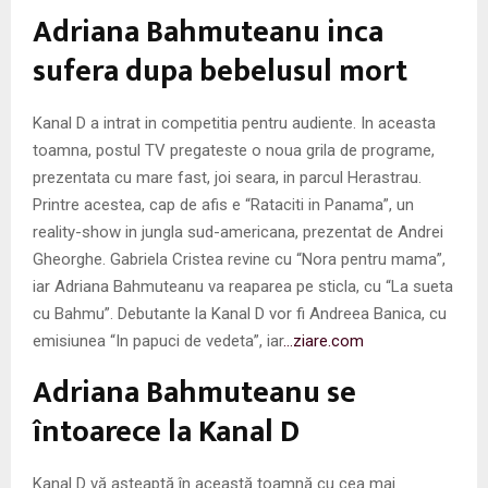
M
Adriana Bahmuteanu inca
E
sufera dupa bebelusul mort
N
Kanal D a intrat in competitia pentru audiente. In aceasta
toamna, postul TV pregateste o noua grila de programe,
U
prezentata cu mare fast, joi seara, in parcul Herastrau.
Printre acestea, cap de afis e “Rataciti in Panama”, un
reality-show in jungla sud-americana, prezentat de Andrei
Gheorghe. Gabriela Cristea revine cu “Nora pentru mama”,
iar Adriana Bahmuteanu va reaparea pe sticla, cu “La sueta
cu Bahmu”. Debutante la Kanal D vor fi Andreea Banica, cu
emisiunea “In papuci de vedeta”, iar
…ziare.com
Adriana Bahmuteanu se
întoarece la Kanal D
Kanal D vă aşteaptă în această toamnă cu cea mai