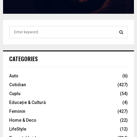
S
e
a
S
r
c
E
CATEGORIES
h
f
A
o
Auto
(6)
r
R
Cotidian
(427)
:
C
Cuplu
(54)
Educație & Cultură
(4)
H
Feminin
(427)
Home & Deco
(22)
LifeStyle
(12)