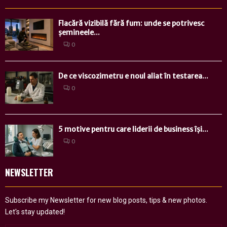
Flacără vizibilă fără fum: unde se potrivesc
șemineele...
0
De ce viscozimetru e noul aliat în testarea...
0
5 motive pentru care liderii de business își...
0
NEWSLETTER
Subscribe my Newsletter for new blog posts, tips & new photos.
Let's stay updated!