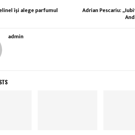
elinel îşi alege parfumul
Adrian Pescariu: „Iub
And
admin
STS