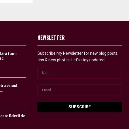
NEWSLETTER
Subscribe my Newsletter for new blog posts,
 fără fum:
sc
tips & new photos. Let's stay updated!
tru e noul
..
care liderii de