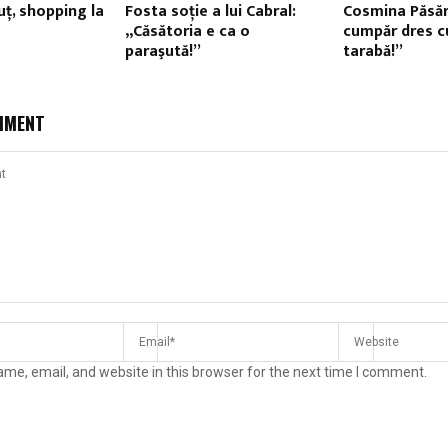
uţ, shopping la
Fosta soţie a lui Cabral:
Cosmina Păsări
„Căsătoria e ca o
cumpăr dres cu
paraşută!”
tarabă!”
MMENT
me, email, and website in this browser for the next time I comment.