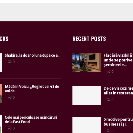
ICKS
RECENT POSTS
Flacără vizibilă
Shakira, la doar o lună după ce a...
unde se potrive
0
șemineele...
0
Mădălin Voicu: „Regret cei 43 de
De ce viscozime
ani de...
aliat în testarea.
0
0
Cele mai periculoase mâncăruri
5 motive pentru 
de la Fast Food
business își...
0
0