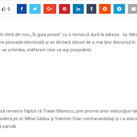
0
tv intră din nou „În gura presei” cu o remarcă dură la adresa… lui. Mi
e perioada electorală şi se declară obosit de a mai ţine discursul în
 va schimba, indiferent cine va ieşi preşedinte.
 să remarce faptul că Traian Băsescu, prin prisma unor videoclpuri l
onsideră pe el, Mihai Gâdea şi Valentin Stan contracandidaţi şi i-a atac
 parodii.