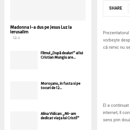
SHARE
Madonna l-a dus pe Jesus Luz la
Ierusalim
Prezentatorul 
0
vorbeşte despr
că nimic nu se
Filmul „După dealuri” al lui
Cristian Mungiu are...
Moroşanu, in fusta si pe
tocuri de 12...
El a continuat
internet, îl c
Alina Vidican: „Mi-am
dedicat viaţa lui Cristi!”
sens prin două