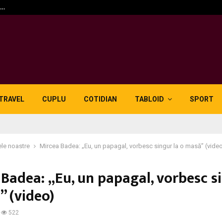
n…
5 motive pentru care lid
TRAVEL
CUPLU
COTIDIAN
TABLOID
SPORT
le noastre
Mircea Badea: „Eu, un papagal, vorbesc singur la o masă” (vide
Badea: „Eu, un papagal, vorbesc s
” (video)
522