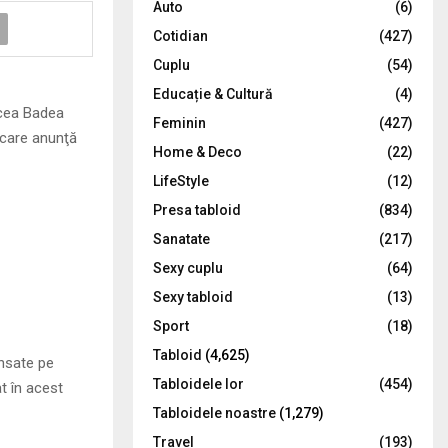
Auto
(6)
r
R
Cotidian
(427)
:
C
Cuplu
(54)
Educație & Cultură
(4)
H
rcea Badea
Feminin
(427)
 care anunţă
Home & Deco
(22)
LifeStyle
(12)
Presa tabloid
(834)
Sanatate
(217)
Sexy cuplu
(64)
Sexy tabloid
(13)
Sport
(18)
Tabloid
(4,625)
ansate pe
Tabloidele lor
(454)
at în acest
Tabloidele noastre
(1,279)
Travel
(193)