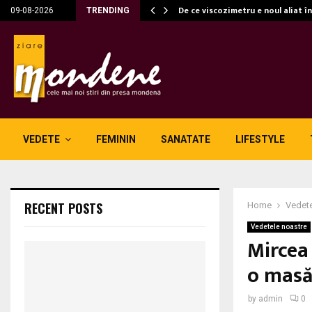
c…
De ce viscozimetru e noul aliat î
09-08-2026
TRENDING
VEDETE
FEMININ
SANATATE
LIFESTYLE
RECENT POSTS
Home
Vedete
Vedetele noastre
Mircea 
o masă
by
admin
0