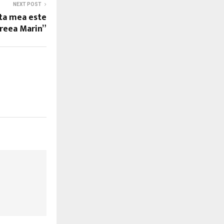
NEXT POST
ita mea este
reea Marin”