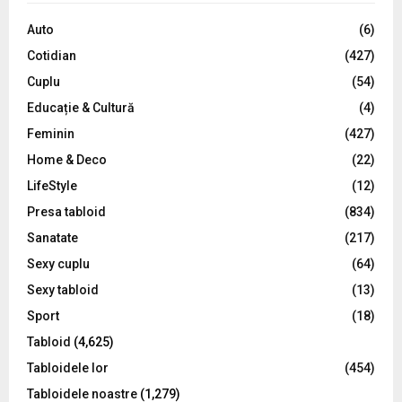
f
A
o
Auto
(6)
r
R
Cotidian
(427)
:
C
Cuplu
(54)
Educație & Cultură
(4)
H
Feminin
(427)
Home & Deco
(22)
LifeStyle
(12)
Presa tabloid
(834)
Sanatate
(217)
Sexy cuplu
(64)
Sexy tabloid
(13)
Sport
(18)
Tabloid
(4,625)
Tabloidele lor
(454)
Tabloidele noastre
(1,279)