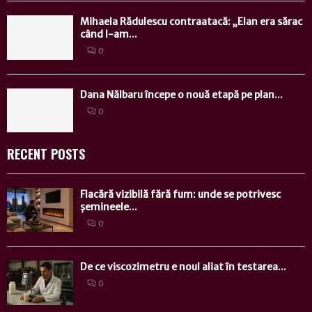
Mihaela Rădulescu contraatacă: „Elan era sărac
când l-am...
0
Dana Nălbaru începe o nouă etapă pe plan...
0
RECENT POSTS
Flacără vizibilă fără fum: unde se potrivesc
șemineele...
0
De ce viscozimetru e noul aliat în testarea...
0