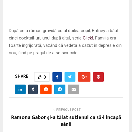
După ce a rămas gravidă cu al doilea copil, Britney a băut
cinci cocktail-uri, unul după altul, scrie
Click!.
Familia era
foarte îngrijorată, văzând că vedeta a căzut în depresie din
nou, fiind pe pragul de a se sinucide.
SHARE
0
PREVIOUS POST
Ramona Gabor şi-a tăiat sutienul ca să-i încapă
sânii