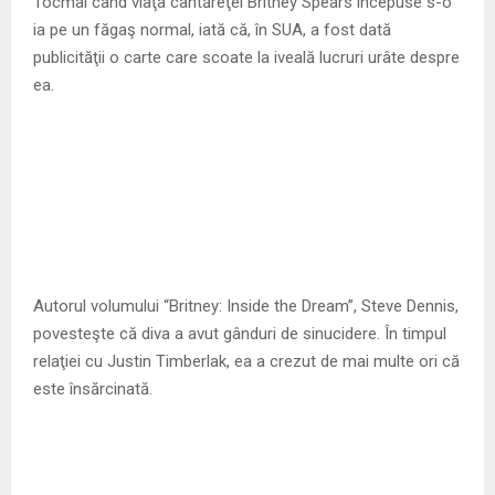
M
Tocmai când viaţa cântăreţei Britney Spears începuse s-o
ia pe un făgaş normal, iată că, în SUA, a fost dată
E
publicităţii o carte care scoate la iveală lucruri urâte despre
ea.
N
U
Autorul volumului “Britney: Inside the Dream”, Steve Dennis,
povesteşte că diva a avut gânduri de sinucidere. În timpul
relaţiei cu Justin Timberlak, ea a crezut de mai multe ori că
este însărcinată.