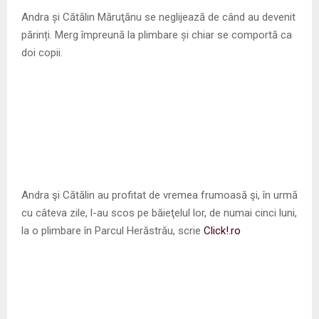
M
Andra și Cătălin Măruţănu se neglijează de când au devenit
părinți. Merg împreună la plimbare și chiar se comportă ca
E
doi copii.
N
U
Andra şi Cătălin au profitat de vremea frumoasă şi, în urmă
cu câteva zile, l-au scos pe băieţelul lor, de numai cinci luni,
la o plimbare în Parcul Herăstrău, scrie
Click!.ro