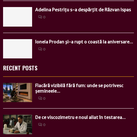
Adelina Pestrițu s-a despărţit de Răzvan Ispas
0
Ionela Prodan şi-a rupt o coastă la aniversare...
0
RECENT POSTS
Flacără vizibilă fără fum: unde se potrivesc
șemineele...
0
De ce viscozimetru e noul aliat în testarea...
0