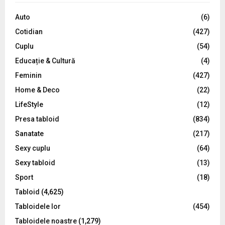
f
A
o
Auto
(6)
r
R
Cotidian
(427)
:
C
Cuplu
(54)
Educație & Cultură
(4)
H
Feminin
(427)
Home & Deco
(22)
LifeStyle
(12)
Presa tabloid
(834)
Sanatate
(217)
Sexy cuplu
(64)
Sexy tabloid
(13)
Sport
(18)
Tabloid
(4,625)
Tabloidele lor
(454)
Tabloidele noastre
(1,279)