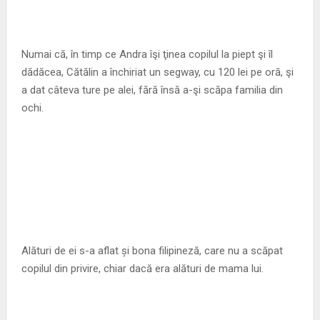
Numai că, în timp ce Andra îşi ţinea copilul la piept şi îl
dădăcea, Cătălin a închiriat un segway, cu 120 lei pe oră, şi
a dat câteva ture pe alei, fără însă a-şi scăpa familia din
ochi.
Alături de ei s-a aflat și bona filipineză, care nu a scăpat
copilul din privire, chiar dacă era alături de mama lui.