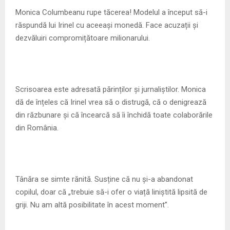
M
Monica Columbeanu rupe tăcerea! Modelul a început să-i
răspundă lui Irinel cu aceeași monedă. Face acuzații și
E
dezvăluiri compromițătoare milionarului.
N
U
Scrisoarea este adresată părinților și jurnaliștilor. Monica
dă de înțeles că Irinel vrea să o distrugă, că o denigrează
din răzbunare și că încearcă să îi închidă toate colaborările
din România.
Tânăra se simte rănită. Susține că nu și-a abandonat
copilul, doar că „trebuie să-i ofer o viață liniștită lipsită de
griji. Nu am altă posibilitate în acest moment”.