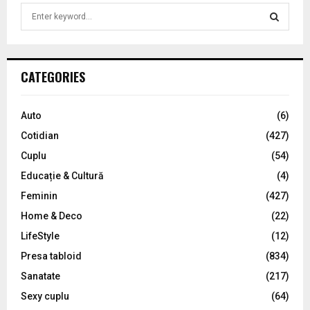
S
e
a
S
r
c
E
CATEGORIES
h
f
A
o
Auto
(6)
r
R
Cotidian
(427)
:
C
Cuplu
(54)
Educație & Cultură
(4)
H
Feminin
(427)
Home & Deco
(22)
LifeStyle
(12)
Presa tabloid
(834)
Sanatate
(217)
Sexy cuplu
(64)