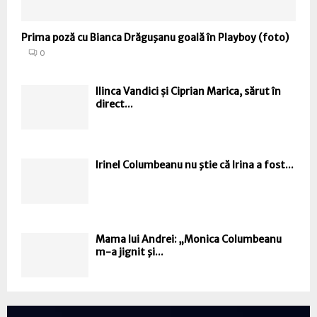
Prima poză cu Bianca Drăguşanu goală în Playboy (foto)
0
Ilinca Vandici și Ciprian Marica, sărut în
direct...
Irinel Columbeanu nu ştie că Irina a fost...
Mama lui Andrei: „Monica Columbeanu
m-a jignit şi...