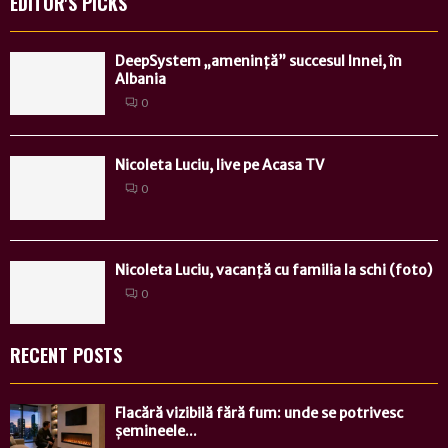
EDITOR'S PICKS
DeepSystem „amenință” succesul Innei, în
Albania
0
Nicoleta Luciu, live pe Acasa TV
0
Nicoleta Luciu, vacanță cu familia la schi (foto)
0
RECENT POSTS
Flacără vizibilă fără fum: unde se potrivesc
șemineele...