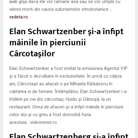
aiab grija daca ele vor ramane asa sau se vor umple cu
viitorii morti din cauza substantelor etnobotanice.
…
vedeta.ro
Elan Schwartzenber şi-a înfipt
mâinile în pierciunii
Cârcotaşilor
Elan Schwartzenber a fost invitat la emisiunea Agentul VIP
şi a făcut o dezvăluire în exclusivitate. În urmă cu câţiva
ani, Cârcotaşii au atacat-o pe Mihaela Rădulescu în
calitatea ei de femeie. Întâmplător, Elan Schwartzenber i-a
întâlnit pe cei doi cârcotaşi, Huidu şi Găinuşă, la un
restaurant. Omul de afaceri şi-a înfipt mâinile în pierciunii
celor doi şi cu greu a fost domolită furia
acestuia….videonews.ro
Elan Schwartzenberg şi-a înfipt