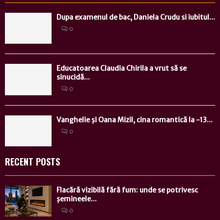
Dupa examenul de bac, Daniela Crudu si iubitul...
0
Educatoarea Claudia Chirila a vrut să se
sinucidă...
0
Vanghelie și Oana Mizil, cina romantică la -13...
0
RECENT POSTS
Flacără vizibilă fără fum: unde se potrivesc
șemineele...
0