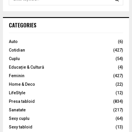
e
a
S
r
c
E
CATEGORIES
h
f
A
o
Auto
(6)
r
R
Cotidian
(427)
:
C
Cuplu
(54)
Educație & Cultură
(4)
H
Feminin
(427)
Home & Deco
(22)
LifeStyle
(12)
Presa tabloid
(834)
Sanatate
(217)
Sexy cuplu
(64)
Sexy tabloid
(13)