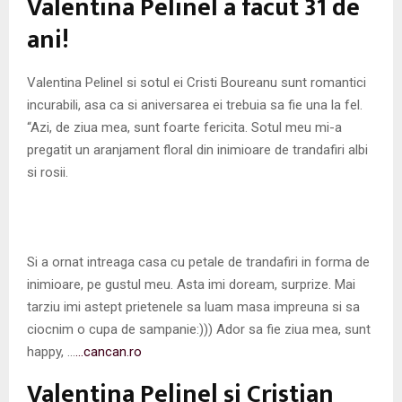
Valentina Pelinel a facut 31 de
M
ani!
E
Valentina Pelinel si sotul ei Cristi Boureanu sunt romantici
N
incurabili, asa ca si aniversarea ei trebuia sa fie una la fel.
“Azi, de ziua mea, sunt foarte fericita. Sotul meu mi-a
U
pregatit un aranjament floral din inimioare de trandafiri albi
si rosii.
Si a ornat intreaga casa cu petale de trandafiri in forma de
inimioare, pe gustul meu. Asta imi doream, surprize. Mai
tarziu imi astept prietenele sa luam masa impreuna si sa
ciocnim o cupa de sampanie:))) Ador sa fie ziua mea, sunt
happy, …
…cancan.ro
Valentina Pelinel şi Cristian