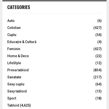
c
E
CATEGORIES
h
f
A
o
Auto
(6)
r
R
Cotidian
(427)
:
C
Cuplu
(54)
Educație & Cultură
(4)
H
Feminin
(427)
Home & Deco
(22)
LifeStyle
(12)
Presa tabloid
(834)
Sanatate
(217)
Sexy cuplu
(64)
Sexy tabloid
(13)
Sport
(18)
Tabloid
(4,625)