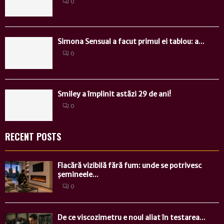
0
Simona Sensual a facut primul ei tablou: a...
0
Smiley a împlinit astăzi 29 de ani!
0
RECENT POSTS
Flacără vizibilă fără fum: unde se potrivesc
șemineele...
0
De ce viscozimetru e noul aliat în testarea...