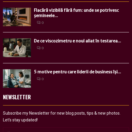
Flacără vizibilă fără fum: unde se potrivesc
șemineele...
0
De ce viscozimetru e noul aliat în testarea...
0
5 motive pentru care liderii de business își...
0
NEWSLETTER
Subscribe my Newsletter for new blog posts, tips & new photos.
Let's stay updated!