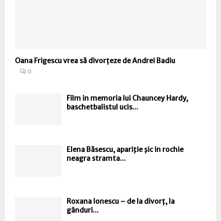
Oana Frigescu vrea să divorțeze de Andrei Badiu
0
Film in memoria lui Chauncey Hardy,
baschetbalistul ucis...
Elena Băsescu, apariţie şic in rochie
neagra stramta...
Roxana Ionescu – de la divorț, la
gânduri...