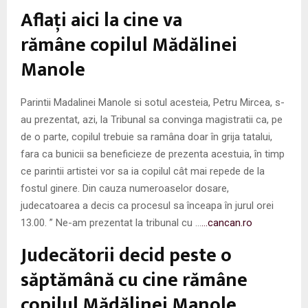
M
Aflaţi aici la cine va
E
rămâne copilul Mădălinei
Manole
N
Parintii Madalinei Manole si sotul acesteia, Petru Mircea, s-
U
au prezentat, azi, la Tribunal sa convinga magistratii ca, pe
de o parte, copilul trebuie sa ramâna doar în grija tatalui,
fara ca bunicii sa beneficieze de prezenta acestuia, în timp
ce parintii artistei vor sa ia copilul cât mai repede de la
fostul ginere. Din cauza numeroaselor dosare,
judecatoarea a decis ca procesul sa înceapa în jurul orei
13.00. ” Ne-am prezentat la tribunal cu …
…cancan.ro
Judecătorii decid peste o
săptămână cu cine rămâne
copilul Mădălinei Manole