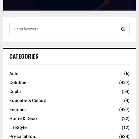
S
e
a
S
r
c
E
CATEGORIES
h
f
A
o
Auto
(6)
r
R
Cotidian
(427)
:
C
Cuplu
(54)
Educație & Cultură
(4)
H
Feminin
(427)
Home & Deco
(22)
LifeStyle
(12)
Presa tabloid
(834)