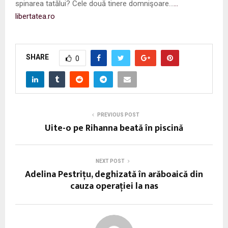
spinarea tatălui? Cele două tinere domnişoare…
…
libertatea.ro
SHARE
0
PREVIOUS POST
Uite-o pe Rihanna beată în piscină
NEXT POST
Adelina Pestrițu, deghizată în arăboaică din
cauza operației la nas