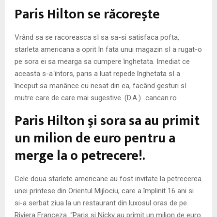
M
Paris Hilton se răcoreşte
E
Vrând sa se racoreasca sI sa sa-si satisfaca pofta,
starleta americana a oprit în fata unui magazin sI a rugat-o
N
pe sora ei sa mearga sa cumpere înghetata. Imediat ce
aceasta s-a întors, paris a luat repede înghetata sI a
U
început sa manânce cu nesat din ea, facând gesturi sI
mutre care de care mai sugestive. (D.A.)…cancan.ro
Paris Hilton şi sora sa au primit
un milion de euro pentru a
merge la o petrecere!.
Cele doua starlete americane au fost invitate la petrecerea
unei printese din Orientul Mijlociu, care a împlinit 16 ani si
si-a serbat ziua la un restaurant din luxosul oras de pe
Riviera Franceza. “Paris si Nicky au primit un milion de euro