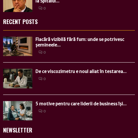
la Spitalul...
0
RECENT POSTS
Flacără vizibilă fără fum: unde se potrivesc
șemineele...
0
De ce viscozimetru e noul aliat în testarea...
0
5 motive pentru care liderii de business își...
0
NEWSLETTER