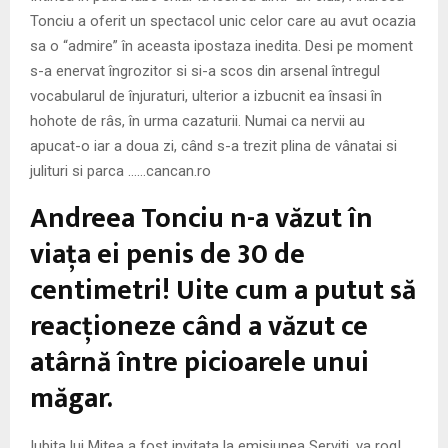
Tonciu a oferit un spectacol unic celor care au avut ocazia
sa o “admire” în aceasta ipostaza inedita. Desi pe moment
s-a enervat îngrozitor si si-a scos din arsenal întregul
vocabularul de înjuraturi, ulterior a izbucnit ea însasi în
hohote de râs, în urma cazaturii. Numai ca nervii au
apucat-o iar a doua zi, când s-a trezit plina de vânatai si
julituri si parca ……cancan.ro
Andreea Tonciu n-a văzut în
viaţa ei penis de 30 de
centimetri! Uite cum a putut să
reacţioneze când a văzut ce
atârnă între picioarele unui
măgar.
Iubita lui Mitea a fost invitata la emisiunea Serviti, va rog!