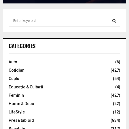
S
e
a
S
r
c
E
CATEGORIES
h
f
A
o
Auto
(6)
r
R
Cotidian
(427)
:
C
Cuplu
(54)
Educație & Cultură
(4)
H
Feminin
(427)
Home & Deco
(22)
LifeStyle
(12)
Presa tabloid
(834)
Sanatate
(217)