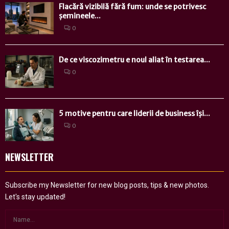
Flacără vizibilă fără fum: unde se potrivesc
șemineele...
0
De ce viscozimetru e noul aliat în testarea...
0
5 motive pentru care liderii de business își...
0
NEWSLETTER
Subscribe my Newsletter for new blog posts, tips & new photos.
Let's stay updated!