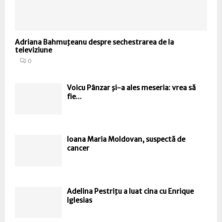
Adriana Bahmuţeanu despre sechestrarea de la
televiziune
0
Voicu Pânzar şi-a ales meseria: vrea să
fie...
Ioana Maria Moldovan, suspectă de
cancer
Adelina Pestriţu a luat cina cu Enrique
Iglesias