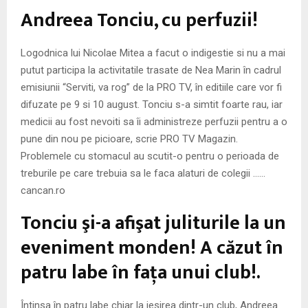
M
Andreea Tonciu, cu perfuzii!
E
Logodnica lui Nicolae Mitea a facut o indigestie si nu a mai
putut participa la activitatile trasate de Nea Marin în cadrul
N
emisiunii “Serviti, va rog” de la PRO TV, în editiile care vor fi
difuzate pe 9 si 10 august. Tonciu s-a simtit foarte rau, iar
U
medicii au fost nevoiti sa îi administreze perfuzii pentru a o
pune din nou pe picioare, scrie PRO TV Magazin.
Problemele cu stomacul au scutit-o pentru o perioada de
treburile pe care trebuia sa le faca alaturi de colegii ……
cancan.ro
Tonciu şi-a afişat juliturile la un
eveniment monden! A căzut în
patru labe în faţa unui club!.
Întinsa în patru labe chiar la iesirea dintr-un club, Andreea