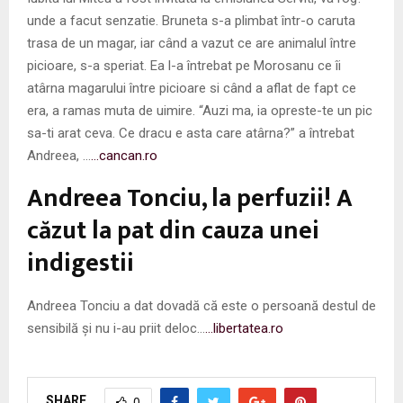
unde a facut senzatie. Bruneta s-a plimbat într-o caruta
trasa de un magar, iar când a vazut ce are animalul între
picioare, s-a speriat. Ea l-a întrebat pe Morosanu ce îi
atârna magarului între picioare si când a aflat de fapt ce
era, a ramas muta de uimire. “Auzi ma, ia opreste-te un pic
sa-ti arat ceva. Ce dracu e asta care atârna?” a întrebat
Andreea, …
…cancan.ro
Andreea Tonciu, la perfuzii! A
căzut la pat din cauza unei
indigestii
Andreea Tonciu a dat dovadă că este o persoană destul de
sensibilă și nu i-au priit deloc…
…libertatea.ro
SHARE
0