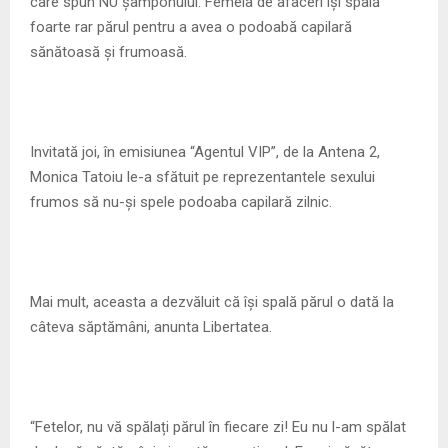
M
care spun NU șamponului. Femeia de afaceri își spală
foarte rar părul pentru a avea o podoabă capilară
E
sănătoasă și frumoasă.
N
Invitată joi, în emisiunea “Agentul VIP”, de la Antena 2,
U
Monica Tatoiu le-a sfătuit pe reprezentantele sexului
frumos să nu-și spele podoaba capilară zilnic.
Mai mult, aceasta a dezvăluit că își spală părul o dată la
câteva săptămâni, anunta Libertatea.
“Fetelor, nu vă spălați părul în fiecare zi! Eu nu l-am spălat