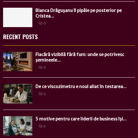
Bianca Drăguşanu îl pipăie pe posterior pe
Cristea...
0
RECENT POSTS
Flacără vizibilă fără fum: unde se potrivesc
șemineele...
0
De ce viscozimetru e noul aliat în testarea...
0
5 motive pentru care liderii de business își...
0