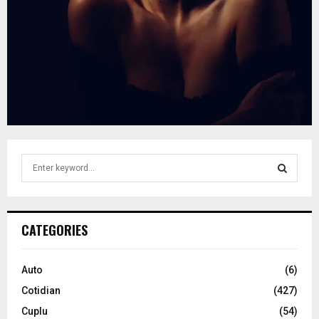
S
e
a
S
r
c
E
CATEGORIES
h
f
A
o
Auto
(6)
r
R
Cotidian
(427)
:
C
Cuplu
(54)