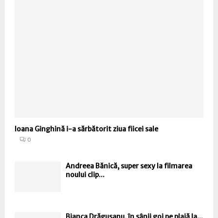
Ioana Ginghină i-a sărbătorit ziua fiicei sale
0
Andreea Bănică, super sexy la filmarea
noului clip...
Bianca Drăguşanu, în sânii goi pe plajă la...