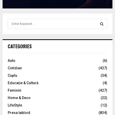
S
e
a
S
r
c
E
CATEGORIES
h
f
A
o
Auto
(6)
r
R
Cotidian
(427)
:
C
Cuplu
(54)
Educație & Cultură
(4)
H
Feminin
(427)
Home & Deco
(22)
LifeStyle
(12)
Presa tabloid
(834)