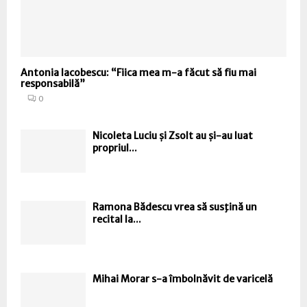
Antonia Iacobescu: “Fiica mea m-a făcut să fiu mai
responsabilă”
0
Nicoleta Luciu și Zsolt au și-au luat
propriul...
Ramona Bădescu vrea să susţină un
recital la...
Mihai Morar s-a îmbolnăvit de varicelă