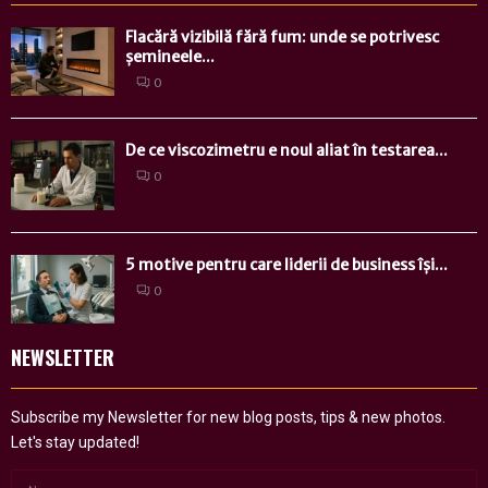
Flacără vizibilă fără fum: unde se potrivesc
șemineele...
0
De ce viscozimetru e noul aliat în testarea...
0
5 motive pentru care liderii de business își...
0
NEWSLETTER
Subscribe my Newsletter for new blog posts, tips & new photos.
Let's stay updated!