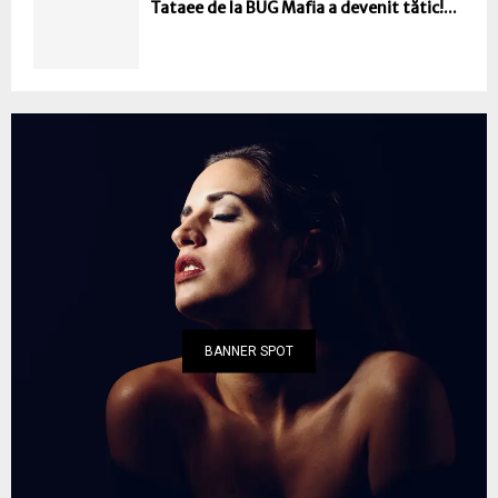
Tataee de la BUG Mafia a devenit tătic!...
BANNER SPOT