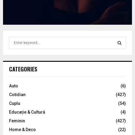
S
e
a
S
r
c
E
CATEGORIES
h
f
A
o
Auto
(6)
r
R
Cotidian
(427)
:
C
Cuplu
(54)
Educație & Cultură
(4)
H
Feminin
(427)
Home & Deco
(22)