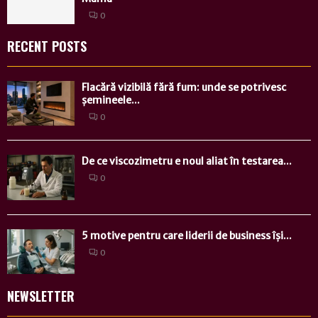
0
RECENT POSTS
Flacără vizibilă fără fum: unde se potrivesc
șemineele...
0
De ce viscozimetru e noul aliat în testarea...
0
5 motive pentru care liderii de business își...
0
NEWSLETTER