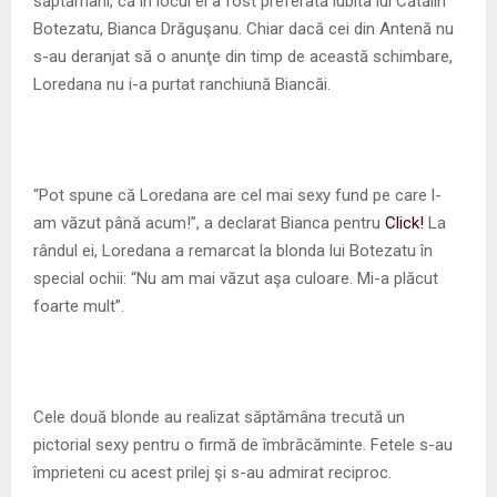
săptămâni, că în locul ei a fost preferată iubita lui Cătălin
Botezatu, Bianca Drăguşanu. Chiar dacă cei din Antenă nu
s-au deranjat să o anunţe din timp de această schimbare,
Loredana nu i-a purtat ranchiună Biancăi.
“Pot spune că Loredana are cel mai sexy fund pe care l-
am văzut până acum!”, a declarat Bianca pentru
Click!
La
rândul ei, Loredana a remarcat la blonda lui Botezatu în
special ochii: “Nu am mai văzut aşa culoare. Mi-a plăcut
foarte mult”.
Cele două blonde au realizat săptămâna trecută un
pictorial sexy pentru o firmă de îmbrăcăminte. Fetele s-au
împrieteni cu acest prilej şi s-au admirat reciproc.