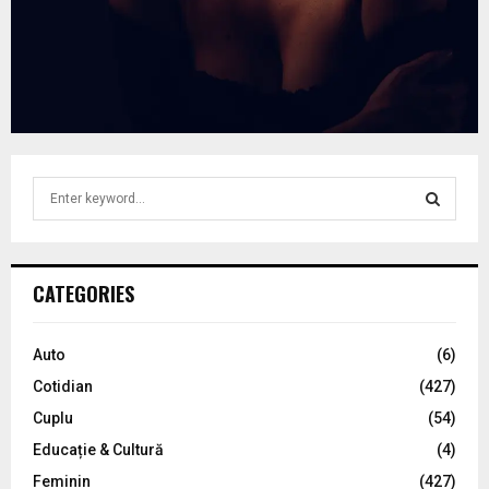
S
e
a
S
r
c
E
CATEGORIES
h
f
A
o
Auto
(6)
r
R
Cotidian
(427)
:
C
Cuplu
(54)
Educație & Cultură
(4)
H
Feminin
(427)