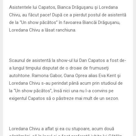
M
Asistentele lui Capatos, Bianca Drăguşanu şi Loredana
Chivu, au făcut pace! După ce a pierdut postul de asistentă
E
de la “Un show păcătos” în favoarea Biancăi Drăguşanu,
Loredana Chivu a lăsat ranchiuna.
N
U
Scaunul de asistentă la show-ul lui Dan Capatos a fost de-
a lungul timpului disputat de o droaie de frumuseţi
autohtone. Ramona Gabor, Oana Oprea alias Eva Kent şi
Loredana Chivu s-au perindat până acum prin studioul de
la “Un show păcătos”, însă nici una nu l-a convins pe
exigentul Capatos să o păstreze mai mult de un sezon.
Loredana Chivu a aflat şi ea cu stupoare, acum două