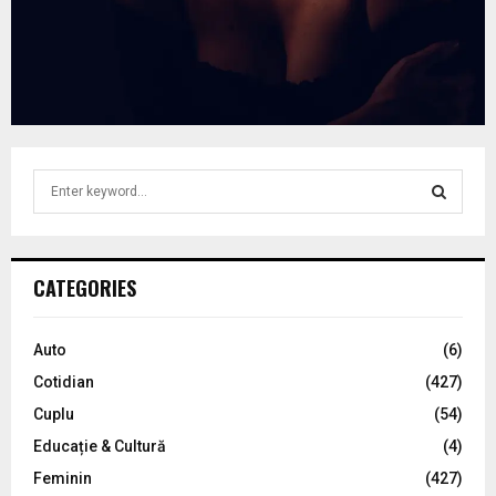
S
e
a
S
r
c
E
CATEGORIES
h
f
A
o
Auto
(6)
r
R
Cotidian
(427)
:
C
Cuplu
(54)
Educație & Cultură
(4)
H
Feminin
(427)