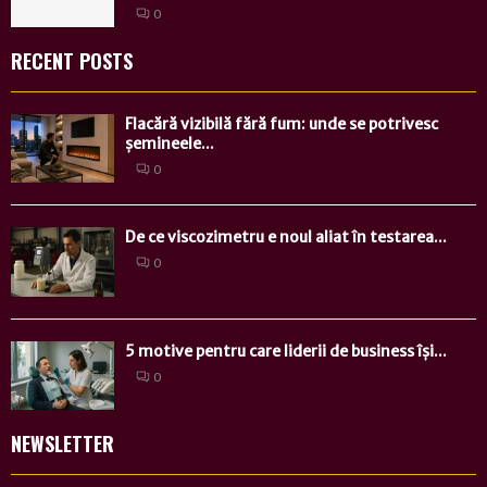
0
RECENT POSTS
Flacără vizibilă fără fum: unde se potrivesc
șemineele...
0
De ce viscozimetru e noul aliat în testarea...
0
5 motive pentru care liderii de business își...
0
NEWSLETTER