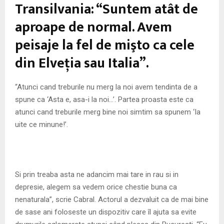
M
Transilvania: “Suntem atât de
aproape de normal. Avem
E
peisaje la fel de mişto ca cele
N
din Elveţia sau Italia”.
U
“Atunci cand treburile nu merg la noi avem tendinta de a
spune ca ‘Asta e, asa-i la noi…’. Partea proasta este ca
atunci cand treburile merg bine noi simtim sa spunem ‘Ia
uite ce minune!’.
Si prin treaba asta ne adancim mai tare in rau si in
depresie, alegem sa vedem orice chestie buna ca
nenaturala”, scrie Cabral. Actorul a dezvaluit ca de mai bine
de sase ani foloseste un dispozitiv care îl ajuta sa evite