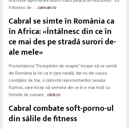
drumurile aglomerate atunci când pleaca din Bucuresti. “Eu
folosesc de …
…cancan.ro
Cabral se simte în România ca
în Africa: «Întâlnesc din ce în
ce mai des pe stradă surori de-
ale mele»
Prezentatorul “Poveştirilor de noapte” începe să se simtă
din România la fel ca în ţara natală, dar nu din cauza
condiţiilor de trai, ci datorită reprezentantlor sexului
frumos, care încep să semene din ce în e mai mult cu
femeile de culoare.
…click.ro
Cabral combate soft-porno-ul
din sălile de fitness