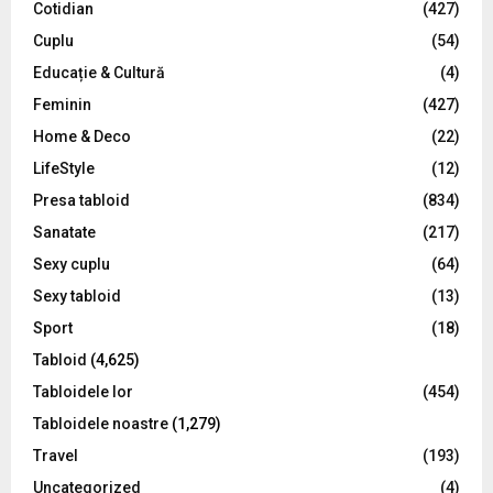
Cotidian
(427)
:
C
Cuplu
(54)
Educație & Cultură
(4)
H
Feminin
(427)
Home & Deco
(22)
LifeStyle
(12)
Presa tabloid
(834)
Sanatate
(217)
Sexy cuplu
(64)
Sexy tabloid
(13)
Sport
(18)
Tabloid
(4,625)
Tabloidele lor
(454)
Tabloidele noastre
(1,279)
Travel
(193)
Uncategorized
(4)