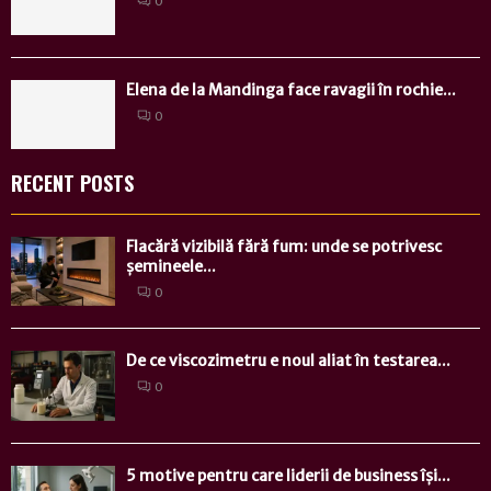
0
Elena de la Mandinga face ravagii în rochie...
0
RECENT POSTS
Flacără vizibilă fără fum: unde se potrivesc
șemineele...
0
De ce viscozimetru e noul aliat în testarea...
0
5 motive pentru care liderii de business își...