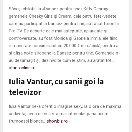
M
Sâni şi chiloţei la «Dansez pentru tine» Kitty Cepraga,
E
gemenele Cheeky Girls şi Cream, cele patru fete-vedete
care au participat la Dansez pentru tine, au făcut furori la
N
Pro TV. De departe cele mai aşteptate, aplaudate şi
controversate, au fost Monica şi Gabriela Irimia, ele fiind
remunerate considerabil, cu 20.000 € de căciulă, pentru a-
U
şi afişa noile silicoane la Dansez pentru tine. Gemenele n-
au dezamăgit şi, dezinvolte cum le ştim, au arătat tot
…
atac-online.ro
Iulia Vantur, cu sanii goi la
televizor
Iulia Vantur ne-a oferit o imagine sexy, la o ora de maxima
audienta, ceea ce nu i s-a mai intamplat pana acum
frumoasei blonde.
…showbiz.ro