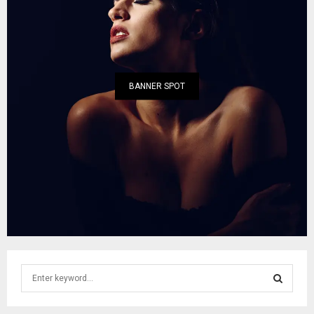
BANNER SPOT
S
e
a
S