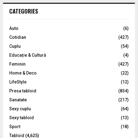
r
c
E
CATEGORIES
h
f
A
o
Auto
(6)
r
R
Cotidian
(427)
:
C
Cuplu
(54)
Educație & Cultură
(4)
H
Feminin
(427)
Home & Deco
(22)
LifeStyle
(12)
Presa tabloid
(834)
Sanatate
(217)
Sexy cuplu
(64)
Sexy tabloid
(13)
Sport
(18)
Tabloid
(4,625)