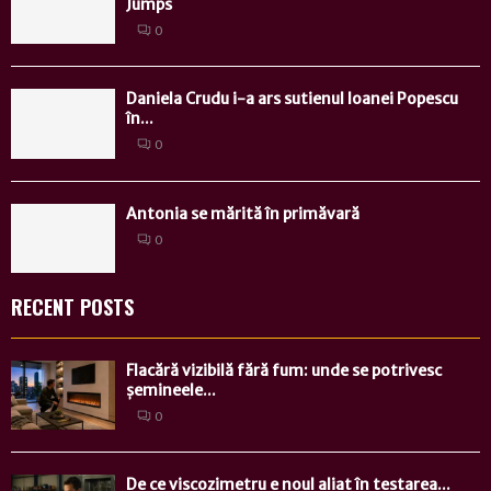
Jumps
0
Daniela Crudu i-a ars sutienul Ioanei Popescu
în...
0
Antonia se mărită în primăvară
0
RECENT POSTS
Flacără vizibilă fără fum: unde se potrivesc
șemineele...
0
De ce viscozimetru e noul aliat în testarea...