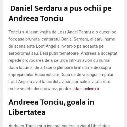
M
Daniel Serdaru a pus ochii pe
E
Andreea Tonciu
N
Tonciu s-a lasat vrajita de Lost Angel Pentru a o cuceri pe
focoasa bruneta, cantaretul Daniel Serdaru, al carui nume
U
de scena este Lost Angel a invitat-o pe aceasta pe
aerodromul sau. Desi putin tematoare, Andreea a acceptat
repede provocarea de a se urca intr-un avion cu numai
doua locuri si de a face o plimbare la inaltime deasupra
imprejurimilor Bucurestiului. Dupa ce de-a lungul timpului,
Lost Angel a avut la bordul avioanelor sale invitate mai
multe vedete din show biz, printre
…atac-online.ro
Andreea Tonciu, goala in
Libertatea
Andreea Tonciu si-a inceput cariera la ziarul Libertatea,