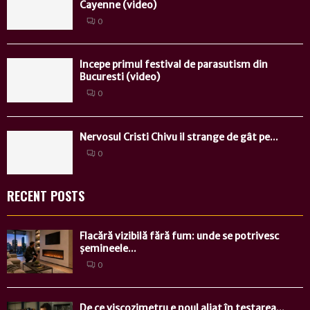
Cayenne (video)
0
Incepe primul festival de parasutism din
Bucuresti (video)
0
Nervosul Cristi Chivu il strange de gât pe...
0
RECENT POSTS
Flacără vizibilă fără fum: unde se potrivesc
șemineele...
0
De ce viscozimetru e noul aliat în testarea...