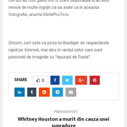
Cei doi au fost gasiti intr-o stare deplorabila si au avut
nevoie de multe ingrijiri ca sa arate ca in aceasta
fotografie, anunta StirileProTv.ro.
Oricum, cert este ca poza lui Ruediger se raspandeste
rapid pe Internet, mai ales in randul celor care sunt
pasionati de imaginile cu “iepurasi de Paste”.
SHARE
0
PREVIOUS POST
Whitney Houston a murit din cauza unei
supradoze