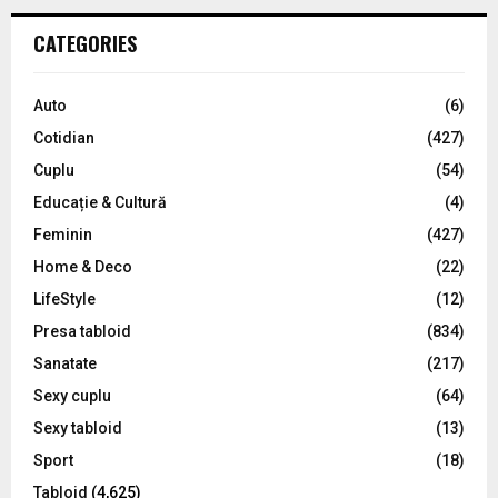
r
c
E
CATEGORIES
h
f
A
o
Auto
(6)
r
R
Cotidian
(427)
:
C
Cuplu
(54)
Educație & Cultură
(4)
H
Feminin
(427)
Home & Deco
(22)
LifeStyle
(12)
Presa tabloid
(834)
Sanatate
(217)
Sexy cuplu
(64)
Sexy tabloid
(13)
Sport
(18)
Tabloid
(4,625)