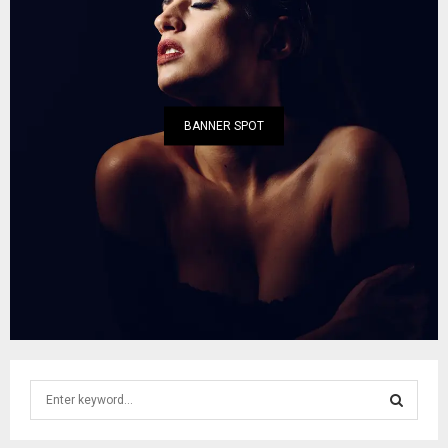
BANNER SPOT
S
e
a
S