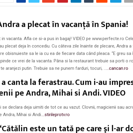
ndra a plecat în vacanţă în Spania!
 in vacanta. Afla ce si-a pus in bagaj! VIDEO pe www.perfecte.ro Ce
u plecat deja în concediu. Cu câteva zile înainte de plecare, Andra a
re obisnuieste sa le ia cu ea de fiecare data când pleaca. “E greu sa î
epinde ce vrei de la vacanta. Pâna si la restaurant trebuie sa porti o 
 te aranjezi putin. Trebuie sa ne punem farduri, tocuri, …
…cancan.ro
 a canta la ferastrau. Cum i-au impre
enii pe Andra, Mihai si Andi. VIDEO
i se declara deja uimiti de tot ce au vazut. Clovnii, magicienii sau acr
pe Andra, Mihai si Andi.
…stirileprotv.ro
Cătălin este un tată pe care şi l-ar d