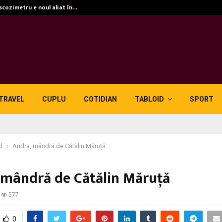
iscozimetru e noul aliat în…
TRAVEL
CUPLU
COTIDIAN
TABLOID
SPORT
d
Andra, mândră de Cătălin Măruță
 mândră de Cătălin Măruță
577
0