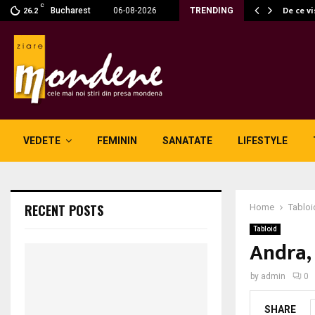
C
fără fum: unde se potrivesc…
De ce v
Bucharest
06-08-2026
TRENDING
26.2
VEDETE
FEMININ
SANATATE
LIFESTYLE
RECENT POSTS
Home
Tabloi
Tabloid
Andra,
by
admin
0
SHARE