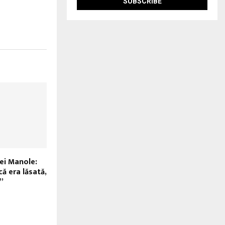
ei Manole:
că era lăsată,
i”