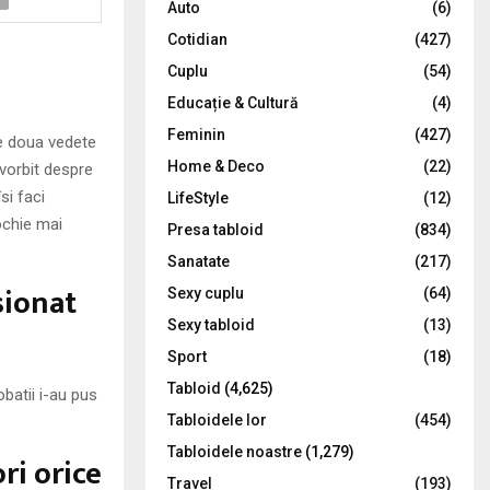
Auto
(6)
r
R
Cotidian
(427)
:
C
Cuplu
(54)
Educație & Cultură
(4)
H
Feminin
(427)
le doua vedete
Home & Deco
(22)
 vorbit despre
si faci
LifeStyle
(12)
rochie mai
Presa tabloid
(834)
Sanatate
(217)
sionat
Sexy cuplu
(64)
Sexy tabloid
(13)
Sport
(18)
Tabloid
(4,625)
obatii i-au pus
Tabloidele lor
(454)
Tabloidele noastre
(1,279)
ori orice
Travel
(193)