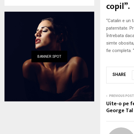
copil”.
“Catalin e un t
paternitate. Pr
Întrebata daca
simte obosita,
fie completa. 
BANNER SPOT
SHARE
PREVIOUS POST
Uite-o pe f
George Tal