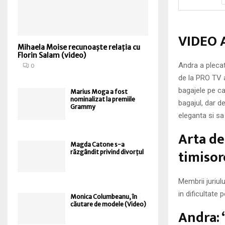
VIDEO A
Mihaela Moise recunoaște relația cu
Florin Salam (video)
Andra a plecat
0
de la PRO TV a
bagajele pe ca
Marius Moga a fost
nominalizat la premiile
bagajul, dar d
Grammy
eleganta si sa
Arta de
Magda Catone s-a
timisor
răzgândit privind divorțul
Membrii juriulu
in dificultate 
Monica Columbeanu, în
căutare de modele (Video)
Andra: “