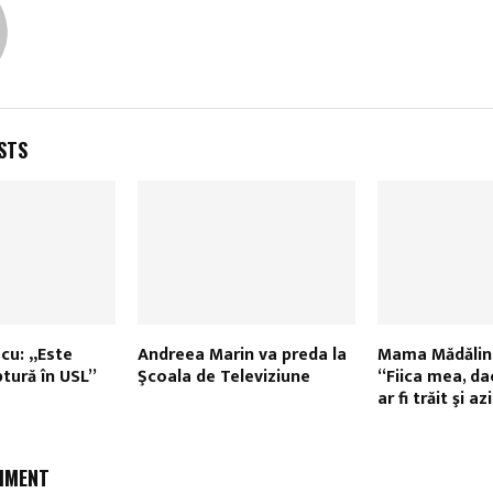
STS
cu: „Este
Andreea Marin va preda la
Mama Mădălin
ptură în USL”
Şcoala de Televiziune
“Fiica mea, da
ar fi trăit şi az
MMENT