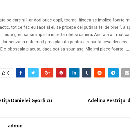
ata pe care si l-ar dori orice copil, tocmai fiindca se implica foarte mu
actic, tot ce fac eu face si el, se pricepe cel putin la fel de bine!”, a s
 îi este greu sa se împarta între familie si cariera, Andra a afirmat c
 dar senzatia este mult prea placuta pentru a renunta ceva din ceea
“E o oboseala placuta, daca pot sa spun asa. Mie imi place foarte …
…
0
etița Danielei Gyorfi cu
Adelina Pestriţu, 
admin