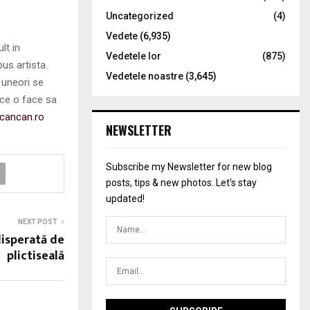
Uncategorized
(4)
Vedete
(6,935)
lt in
Vedetele lor
(875)
pus artista.
Vedetele noastre
(3,645)
a uneori se
 ce o face sa
cancan.ro
NEWSLETTER
Subscribe my Newsletter for new blog
posts, tips & new photos. Let's stay
updated!
NEXT POST
disperată de
plictiseală