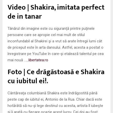
M
Video | Shakira, imitata perfect
E
de in tanar
N
Tânărul din imagine este cu siguranţă printre puţinele
persoane care se apropie cel mai mult de stilul
U
inconfundabil al Shakirei şi a vrut să arate întregii lumi cât
de priceput este în arta dansului. Astfel, acesta a postat o
înregistrare pe YouTube în care-şi etalează talentul pe cea
mai nouă …
…libertatea.ro
Foto | Ce drăgăstoasă e Shakira
cu iubitul ei!.
Cântăreaţa columbiană Shakira este îndrăgostită până
peste cap de iubitul ei, Antonio de la Rua. Chiar dacă este
hotărâtă să nu-şi lege destinul cu acesta, artista îl iubeşte
şi îi arată cu fiecare ocazie acest lucru. Cei doi au fost