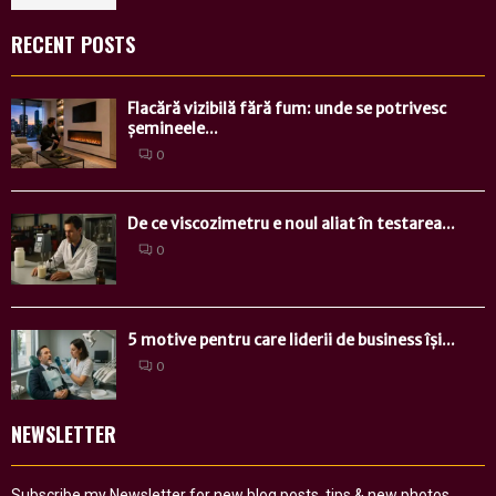
RECENT POSTS
Flacără vizibilă fără fum: unde se potrivesc
șemineele...
0
De ce viscozimetru e noul aliat în testarea...
0
5 motive pentru care liderii de business își...
0
NEWSLETTER
Subscribe my Newsletter for new blog posts, tips & new photos.