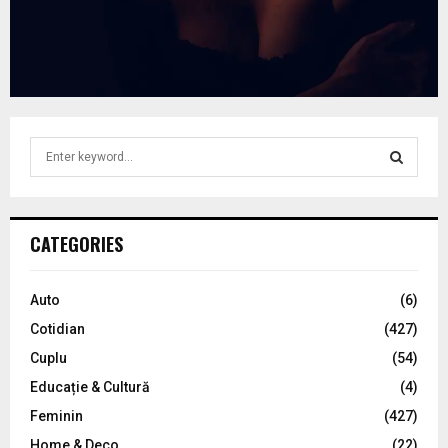
S
e
a
S
r
c
E
CATEGORIES
h
f
A
o
Auto
(6)
r
R
Cotidian
(427)
:
C
Cuplu
(54)
Educație & Cultură
(4)
H
Feminin
(427)
Home & Deco
(22)