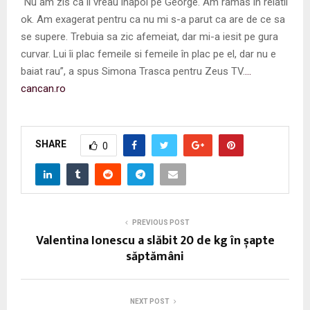
“Nu am zis ca îl vreau înapoi pe George. Am ramas în relatii
ok. Am exagerat pentru ca nu mi s-a parut ca are de ce sa
se supere. Trebuia sa zic afemeiat, dar mi-a iesit pe gura
curvar. Lui îi plac femeile si femeile în plac pe el, dar nu e
baiat rau”, a spus Simona Trasca pentru Zeus TV.
…
cancan.ro
SHARE
0
PREVIOUS POST
Valentina Ionescu a slăbit 20 de kg în șapte
săptămâni
NEXT POST