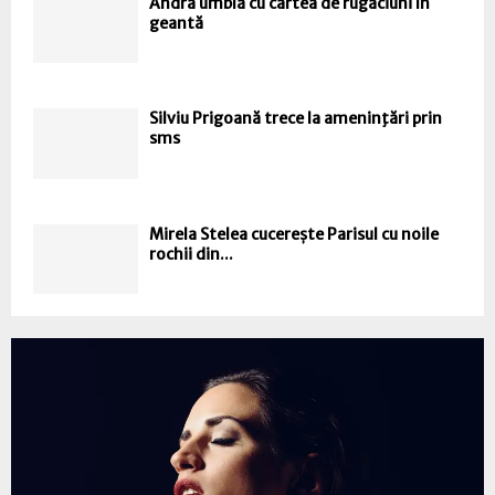
Andra umblă cu cartea de rugăciuni în
geantă
Silviu Prigoană trece la ameninţări prin
sms
Mirela Stelea cucerește Parisul cu noile
rochii din...