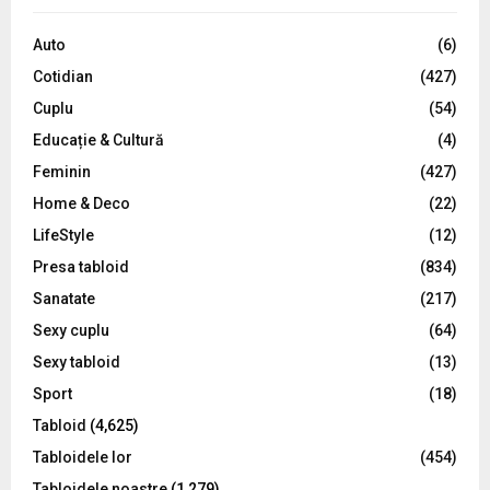
f
A
o
Auto
(6)
r
R
Cotidian
(427)
:
C
Cuplu
(54)
Educație & Cultură
(4)
H
Feminin
(427)
Home & Deco
(22)
LifeStyle
(12)
Presa tabloid
(834)
Sanatate
(217)
Sexy cuplu
(64)
Sexy tabloid
(13)
Sport
(18)
Tabloid
(4,625)
Tabloidele lor
(454)
Tabloidele noastre
(1,279)