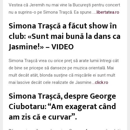
Vestea că Jeremih nu mai vine la Bucureşti pentru concert
nu a suprins-o pe Simona Traşcă. Ea spune…
…libertatea.ro
Simona Traşcă a făcut show în
club: «Sunt mai bună la dans ca
Jasmine!» – VIDEO
Simona Traşcă vrea cu orice preţ să arate lumii întregi cât
de bine se pricepe să danseze pe muzica orientală. Mai
mult decât atât, blonda susţine că mişcările ei sunt mult
mai lascive decât cele realizate de Jasmine.
…click.ro
Simona Traşcă, despre George
Ciubotaru: “Am exagerat când
am zis că e curvar”.