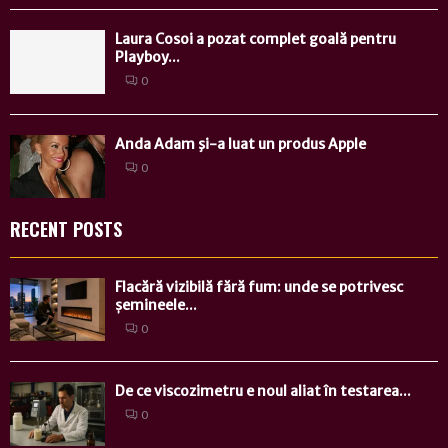
Laura Cosoi a pozat complet goală pentru
Playboy...
0
Anda Adam şi-a luat un produs Apple
0
RECENT POSTS
Flacără vizibilă fără fum: unde se potrivesc
șemineele...
0
De ce viscozimetru e noul aliat în testarea...
0