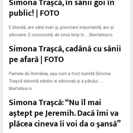
Simona Traşcă, în sânii goi în
M
public! | FOTO
E
E blondă, are sânii mari şi, precizare importantă, are şi
N
silicoane. E cunoscută, de ceva timp în……libertatea.ro
Simona Traşcă, cadână cu sânii
U
pe afară | FOTO
Pamela de România, așa cum a fost numită Simona
Trașcă datorită sânilor ei siliconați și a părului……
libertatea.ro
Simona Traşcă: “Nu îl mai
aştept pe Jeremih. Dacă îmi va
plăcea cineva îi voi da o şansă”