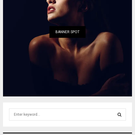
BANNER SPOT
S
e
a
S
r