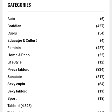
c
E
CATEGORIES
h
f
A
o
Auto
(6)
r
R
Cotidian
(427)
:
C
Cuplu
(54)
Educație & Cultură
(4)
H
Feminin
(427)
Home & Deco
(22)
LifeStyle
(12)
Presa tabloid
(834)
Sanatate
(217)
Sexy cuplu
(64)
Sexy tabloid
(13)
Sport
(18)
Tabloid
(4,625)