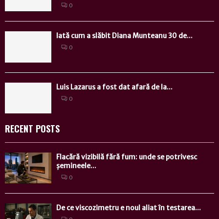
0
Iată cum a slăbit Diana Munteanu 30 de...
0
Luis Lazarus a fost dat afară de la...
0
RECENT POSTS
Flacără vizibilă fără fum: unde se potrivesc
șemineele...
0
De ce viscozimetru e noul aliat în testarea...