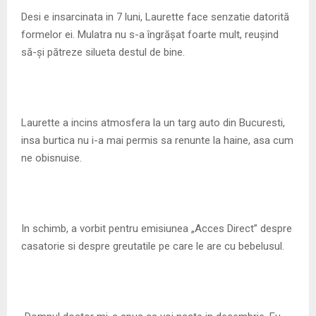
M
Desi e insarcinata in 7 luni, Laurette face senzatie datorită
formelor ei. Mulatra nu s-a îngrășat foarte mult, reușind
E
să-și pătreze silueta destul de bine.
N
U
Laurette a incins atmosfera la un targ auto din Bucuresti,
insa burtica nu i-a mai permis sa renunte la haine, asa cum
ne obisnuise.
In schimb, a vorbit pentru emisiunea „Acces Direct” despre
casatorie si despre greutatile pe care le are cu bebelusul.