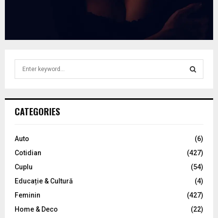
S
e
a
S
r
c
E
CATEGORIES
h
f
A
o
Auto
(6)
r
R
Cotidian
(427)
:
C
Cuplu
(54)
Educație & Cultură
(4)
H
Feminin
(427)
Home & Deco
(22)