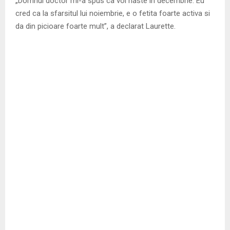
„Domnul doctor mi-a spus ca voi naste in decembrie. Eu
cred ca la sfarsitul lui noiembrie, e o fetita foarte activa si
da din picioare foarte mult”, a declarat Laurette.