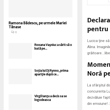
Declara
Ramona Bădescu, pe urmele Mariei
pentru
Tănase
0
Lucica ţine să
Roxana Vaşniuc a sărit să o
Alina. Imagini
bată pe...
grăitoare….lib
Momente
Noră p
Soţia lui Dj Rynno, prima
apariţie după ce...
La sfârşitul d
concurenta Luc
Virgil Ianţu a decis sa se
dezvăluie fap
logodeasca
din emsiune!…l