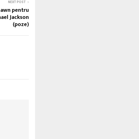
NEXT POST
 Lawn pentru
hael Jackson
(poze)