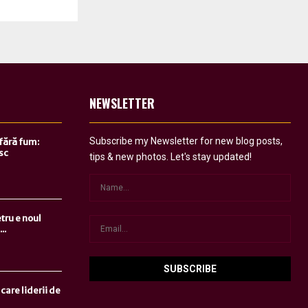
NEWSLETTER
Subscribe my Newsletter for new blog posts,
 fără fum:
sc
tips & new photos. Let's stay updated!
tru e noul
..
care liderii de