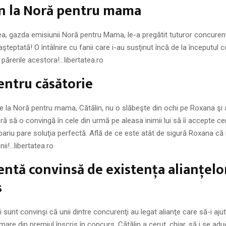
in la Noră pentru mama
ea, gazda emisiunii Noră pentru Mama, le-a pregătit tuturor concurenţ
şteptată! O întâlnire cu fanii care i-au susţinut încă de la începutul c
 părerile acestora!…libertatea.ro
entru căsătorie
 la Noră pentru mama, Cătălin, nu o slăbeşte din ochi pe Roxana şi 
ră să o convingă în cele din urmă pe aleasa inimii lui să îi accepte ce
pariu pare soluţia perfectă. Află de ce este atât de sigură Roxana că 
i!…libertatea.ro
ntă convinsă de existenţa alianţelo
s
ei sunt convinşi că unii dintre concurenţi au legat alianţe care să-i aju
mare din premiul înscris în concurs. Cătălin a cerut, chiar, să i se aduc