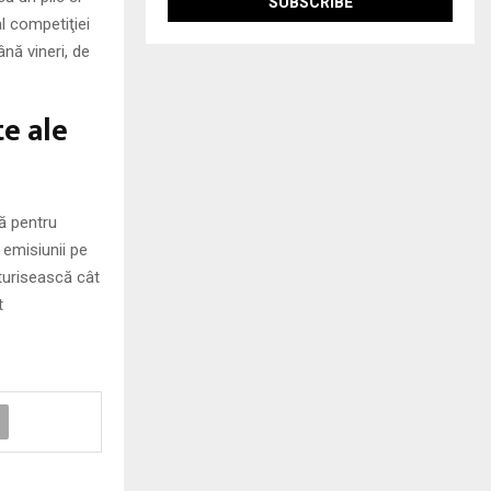
al competiţiei
nă vineri, de
te ale
ră pentru
 emisiunii pe
rturisească cât
t