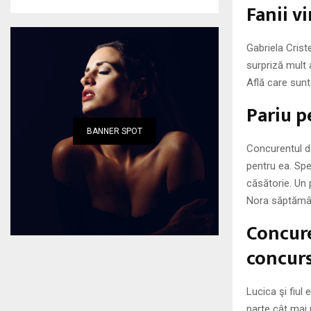
Fanii v
Gabriela Crist
surpriză mult a
Află care sunt
Pariu p
BANNER SPOT
Concurentul de
pentru ea. Spe
căsătorie. Un 
Nora săptămâni
Concure
concur
Lucica şi fiul 
parte cât mai 