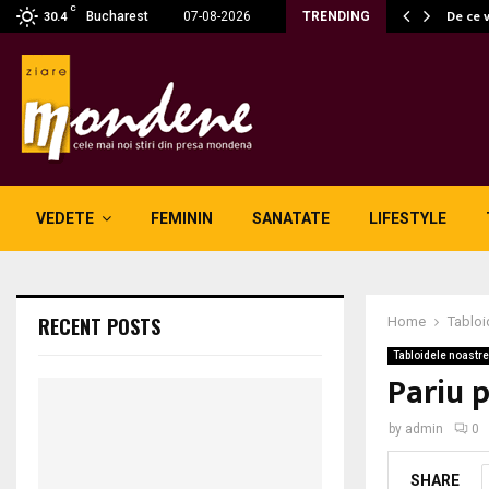
C
 fără fum: unde se potrivesc…
De ce 
Bucharest
07-08-2026
TRENDING
30.4
VEDETE
FEMININ
SANATATE
LIFESTYLE
RECENT POSTS
Home
Tabloi
Tabloidele noastre
Pariu 
by
admin
0
SHARE