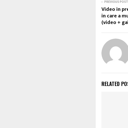
PREVIOUS POST
Video in pr
in care a m
(video + ga
RELATED PO