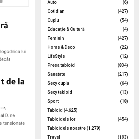
Auto
(6)
r
R
Cotidian
(427)
:
C
Cuplu
(54)
oră
Educație & Cultură
(4)
H
Feminin
(427)
Home & Deco
(22)
 logodnica lui
LifeStyle
(12)
 decât
Presa tabloid
(834)
Sanatate
(217)
 de la
Sexy cuplu
(64)
Sexy tabloid
(13)
Sport
(18)
ie,
Tabloid
(4,625)
al D, ne
Tabloidele lor
(454)
e tensionate
Tabloidele noastre
(1,279)
Travel
(193)