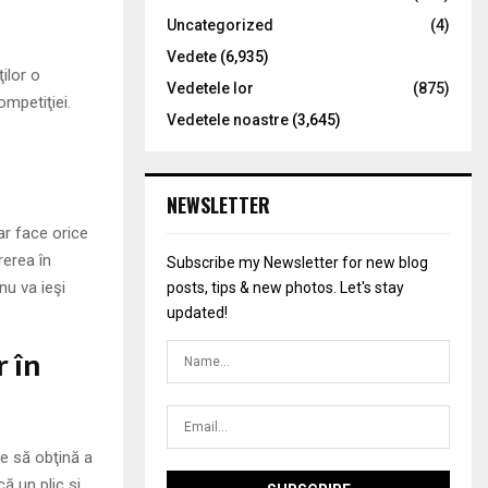
Uncategorized
(4)
Vedete
(6,935)
ilor o
Vedetele lor
(875)
ompetiţiei.
Vedetele noastre
(3,645)
NEWSLETTER
ar face orice
rerea în
Subscribe my Newsletter for new blog
nu va ieşi
posts, tips & new photos. Let's stay
updated!
r în
te să obţină a
ă un plic si