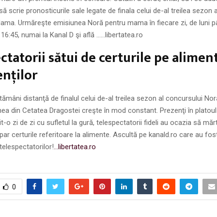
să scrie pronosticurile sale legate de finala celui de-al treilea sezon 
ama. Urmăreşte emisiunea Noră pentru mama în fiecare zi, de luni pâ
 16:45, numai la Kanal D şi află ……libertatea.ro
ctatorii sătui de certurile pe alimen
nţilor
ămâni distanţă de finalul celui de-al treilea sezon al concursului No
a din Cetatea Dragostei creşte în mod constant. Prezenţi în platoul
t-o zi de zi cu sufletul la gură, telespectatorii fideli au ocazia să mă
e par certurile referitoare la alimente. Ascultă pe kanald.ro care au fos
telespectatorilor!
…libertatea.ro
0