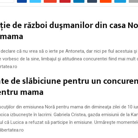
ţie de război duşmanilor din casa N
 mama
 declare că nu vrea să o ierte pe Antoneta, dar nici pe fiul acestuia şi
le vorbesc de la sine, limbajul şi atitudinea concurentei fiind mai mult
ertatea.ro
 de slăbiciune pentru un concurent
entru mama
iscuţiilor din emisiunea Noră pentru mama din dimineaţa zilei de 10 iun
ica izbucneşte în lacrimi. Gabriela Cristea, gazda emisiunii de la Kan
tul că Lucica a refuzat să participe în emisiune. Urmăreşte momentel
ibertatea.ro