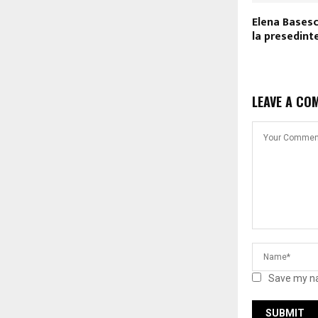
Elena Basesc
la presedint
LEAVE A CO
Save my na