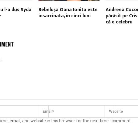
u l-a dus Syda
Bebeluşa Oana Ionita este
Andreea Cocor
e
insarcinata, in cinci luni
părăsit pe Cri
că e celebru
MMENT
me, email, and website in this browser for the next time I comment.