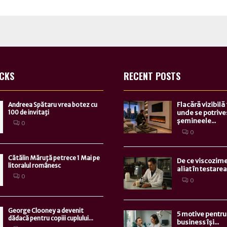
ICKS
RECENT POSTS
Flacără vizibilă
Andreea Spătaru vrea botez cu
100 de invitaţi
unde se potrive
șemineele...
0
0
Cătălin Măruţă petrece 1 Mai pe
De ce viscozime
litoralul românesc
aliat în testarea.
0
0
George Clooney a devenit
5 motive pentru 
dădacă pentru copiii cuplului...
business își...