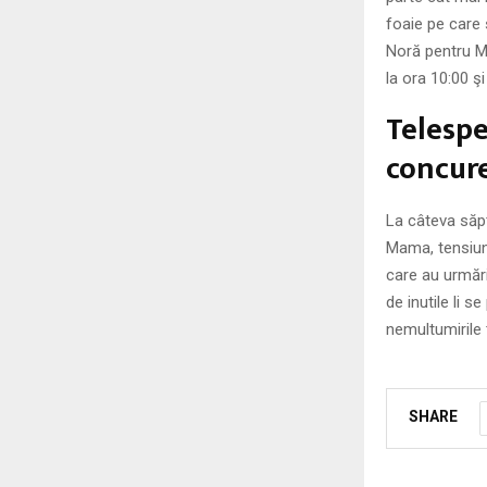
foaie pe care 
Noră pentru M
la ora 10:00 şi
Telespe
concure
La câteva săpt
Mama, tensiune
care au urmări
de inutile li s
nemultumirile 
SHARE