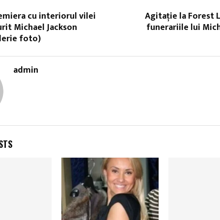
emiera cu interiorul vilei
Agitaţie la Forest
urit Michael Jackson
funerariile lui Mic
lerie foto)
admin
STS