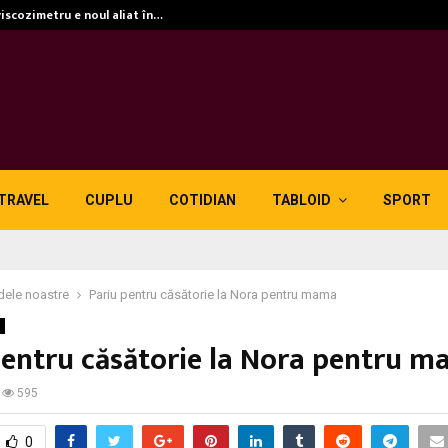
viscozimetru e noul aliat în…
TRAVEL
CUPLU
COTIDIAN
TABLOID
SPORT
dele noastre
Pariu pentru căsătorie la Nora pentru mama
pentru căsătorie la Nora pentru 
595
0