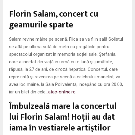
M
Florin Salam, concert cu
E
geamurile sparte
N
Salam revine mâine pe scenă. Fiica sa va fi in sală Solistul
se află pe ultima sută de metri cu pregătirile pentru
U
spectacolul organizat in memoria soţiei sale, Ştefania,
care a incetat din viaţă in urmă cu o lună şi jumătate,
răpusă, la 27 de ani, de ciroză hepatică. Concertul, care
reprezintă şi revenirea pe scenă a celebrului manelist, va
avea loc mâine, la Sala Polivalentă, incepând cu ora 20.00,
iar un bilet din cele
…atac-online.ro
Îmbulzeală mare la concertul
lui Florin Salam! Hoţii au dat
iama în vestiarele artiştilor