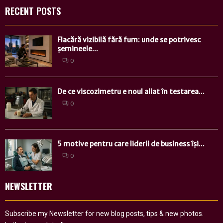
RECENT POSTS
Flacără vizibilă fără fum: unde se potrivesc
șemineele...
0
De ce viscozimetru e noul aliat în testarea...
0
5 motive pentru care liderii de business își...
0
NEWSLETTER
Subscribe my Newsletter for new blog posts, tips & new photos.