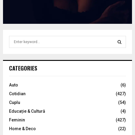
S
e
a
S
r
c
E
CATEGORIES
h
f
A
o
Auto
(6)
r
R
Cotidian
(427)
:
C
Cuplu
(54)
Educație & Cultură
(4)
H
Feminin
(427)
Home & Deco
(22)