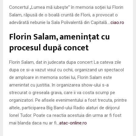
Concertul „Lumea mă iubeşte” în memoria soţiei lui Florin
Salam, răpusă de o boală cruntă de Florii, a provocat o
adevărată nebunie la Sala Polivalentă din Capitală.
…ciao.ro
Florin Salam, ameninţat cu
procesul după concet
Florin Salam, dat in judecata dupa concert La cateva zile
dupa ce si-a vazut visul cu ochii, organizand un spectacol
de amploare in memoria sotiei lui, Florin Salam este
amenintat cu justitia. In organizarea show-ului s-a
strecurat o greseala grava, care ii va costa scump pe
organizatori. Pe afisele evenimentului a fost trecuta, printre
altele, participarea Big Band-ului Radio alaturi de dirijorul
Ionel Tudor. Poate ca reactia acestuia din urma ar fi fost
mai blanda daca nu ar fi
…atac-online.ro