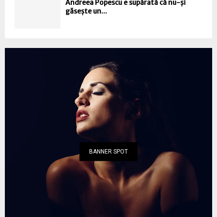
Andreea Popescu e supărată că nu-și
găsește un...
BANNER SPOT